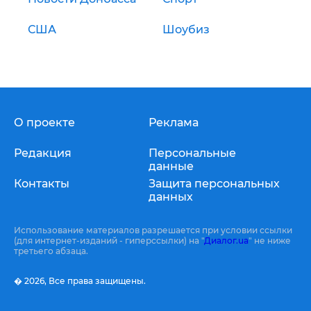
США
Шоубиз
О проекте
Реклама
Редакция
Персональные
данные
Контакты
Защита персональных
данных
Использование материалов разрешается при условии ссылки
(для интернет-изданий - гиперссылки) на "
Диалог.ua
" не ниже
третьего абзаца.
� 2026,
Все права защищены.