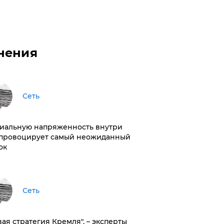
нения
Сеть
иальную напряженность внутри
провоцирует самый неожиданный
ок
Сеть
вая стратегия Кремля", – эксперты