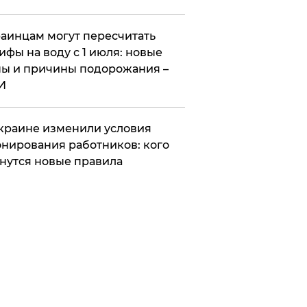
аинцам могут пересчитать
ифы на воду с 1 июля: новые
ы и причины подорожания –
И
краине изменили условия
нирования работников: кого
нутся новые правила