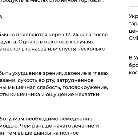
продукты в местах стихийной торговли.
Укр
А
тар
цен
ычно появляются через 12–24 часа после
СМ
дукта. Однако в некоторых случаях
 несколько часов или спустя несколько
В У
бро
кос
ыть ухудшение зрения, двоение в глазах
зами, сухость во рту, затрудненное
жны мышечная слабость, головокружение,
боты кишечника и ощущение нехватки
 ботулизм необходимо немедленно
мощью. Чем раньше начато лечение и
н, тем выше шансы на полное