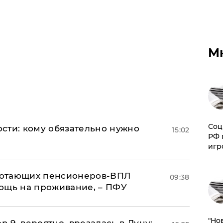
М
Соц
сти: кому обязательно нужно
15:02
РФ 
игр
аботающих пенсионеров-ВПЛ
09:38
ощь на проживание, – ПФУ
"Но