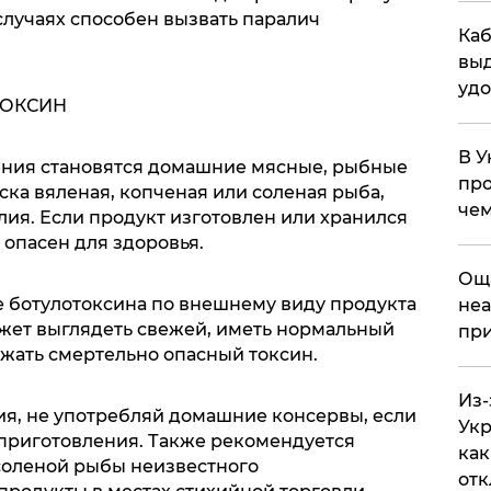
случаях способен вызвать паралич
Каб
выд
удо
ТОКСИН
В У
ения становятся домашние мясные, рыбные
про
ска вяленая, копченая или соленая рыба,
чем
ия. Если продукт изготовлен или хранился
 опасен для здоровья.
​Ощ
е ботулотоксина по внешнему виду продукта
неа
жет выглядеть свежей, иметь нормальный
при
ержать смертельно опасный токсин.
Из-
ия, не употребляй домашние консервы, если
Укр
 приготовления. Также рекомендуется
как
 соленой рыбы неизвестного
отк