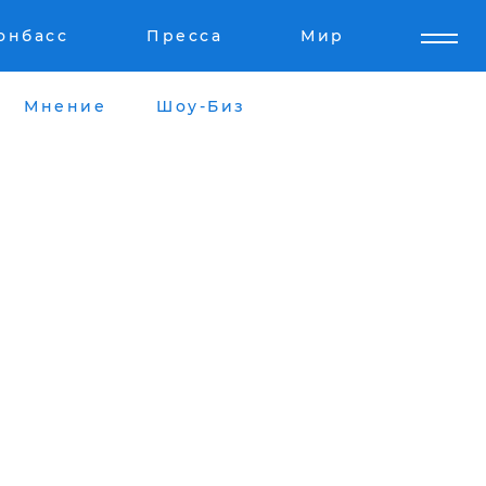
онбасс
Пресса
Мир
Мнение
Шоу-Биз