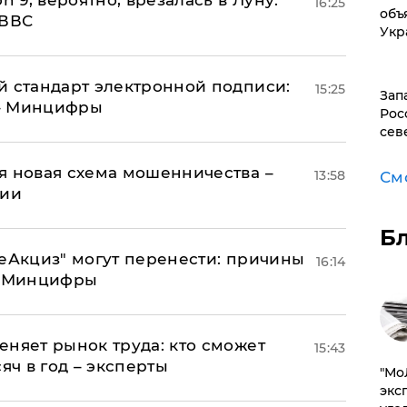
n 9, вероятно, врезалась в Луну:
16:25
объ
 ВВС
Укр
й стандарт электронной подписи:
15:25
Зап
 – Минцифры
Рос
сев
я новая схема мошенничества –
13:58
См
ции
Б
"еАкциз" могут перенести: причины
16:14
т Минцифры
еняет рынок труда: кто сможет
15:43
яч в год – эксперты
​"М
эксп