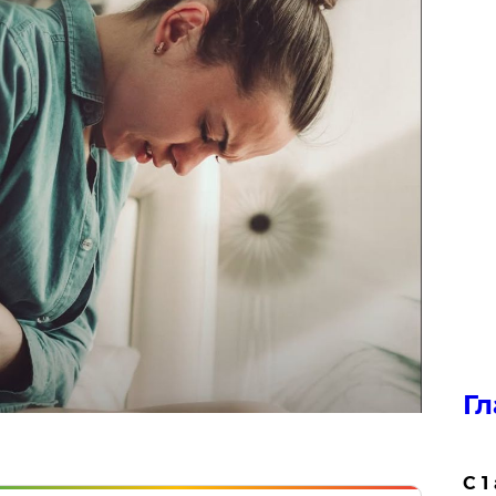
Гл
С 1