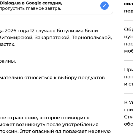
Dialog.ua в Google сегодня,
сил
✓
пропустить главное завтра.
пер
Обр
а 2026 года 12 случаев ботулизма были
нуж
итомирской, Закарпатской, Тернопольской,
пор
астях.
мо
раины.
При
поп
ательно относиться к выбору продуктов
и с
В У
гри
Сту
ое отравление, которое приводит к
обо
может возникнуть после употребления
токсин. Этот опасный яд поражает нервную