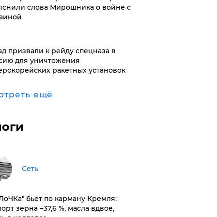
яснили слова Мирошника о войне с
аиной
ад призвали к рейду спецназа в
сию для уничтожения
ерокорейских ракетных установок
отреть ещё
логи
Сеть
оЛоЧКа" бьет по карману Кремля:
орт зерна −37,6 %, масла вдвое,