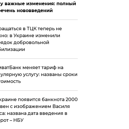
у важные изменения: полный
ечень нововведений
ащаться в ТЦК теперь не
но: в Украине изменили
ядок добровольной
билизации
ватБанк меняет тариф на
улярную услугу: названы сроки
тоимость
краине появится банкнота 2000
вен с изображением Василя
са: названа дата введения в
рот – НБУ