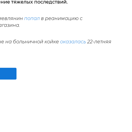
ние тяжелых последствий.
киевлянин
попал
в реанимацию с
агазина.
не на больничной койке
оказалась
22-летняя