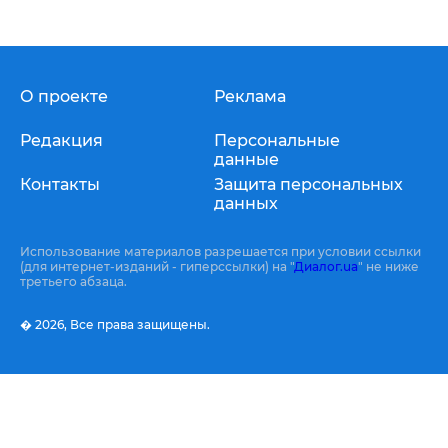
О проекте
Реклама
Редакция
Персональные
данные
Контакты
Защита персональных
данных
Использование материалов разрешается при условии ссылки
(для интернет-изданий - гиперссылки) на "
Диалог.ua
" не ниже
третьего абзаца.
� 2026,
Все права защищены.