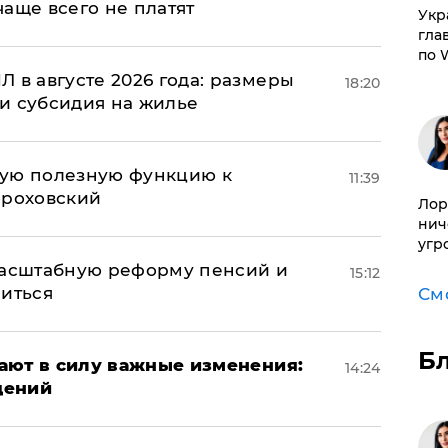
 чаще всего не платят
​Ук
гла
по 
 в августе 2026 года: размеры
18:20
и субсидия на жилье
вую полезную функцию к
11:39
ороховский
Лор
нич
угр
масштабную реформу пенсий и
15:12
ниться
См
Б
упают в силу важные изменения:
14:24
дений