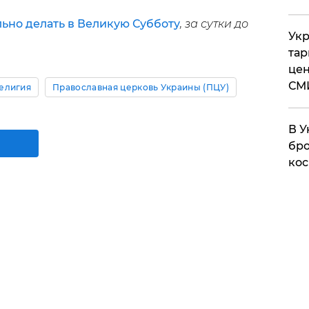
ьно делать в Великую Субботу
, за сутки до
Укр
тар
цен
СМ
елигия
Православная церковь Украины (ПЦУ)
В У
бро
кос