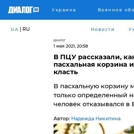
Украина
Военное об
| RU
UA
Новости
У
ДИАЛОГ
1 мая 2021, 20:58
В ПЦУ рассказали, к
пасхальная корзина и
класть
В пасхальную корзину 
только определенный на
человек отказывался в 
Автор:
Надежда Никитина