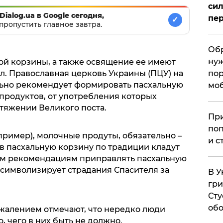
сил
Dialog.ua в Google сегодня,
пер
✓
пропустить главное завтра.
Обр
нуж
ой корзины, а также освящение ее имеют
л. Православная церковь Украины (ПЦУ) на
пор
ьно рекомендует формировать пасхальную
мо
продуктов, от употребления которых
тяжении Великого поста.
При
поп
пример), молочные продуты, обязательно –
и с
в пасхальную корзину по традиции кладут
ним рекомендациям приправлять пасхальную
 символизирует страдания Спасителя за
В У
гри
Сту
обо
ожалением отмечают, что нередко люди
, чего в них быть не должно.