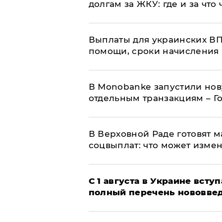
долгам за ЖКУ: где и за что
Выплаты для украинских ВПЛ
помощи, сроки начисления 
В Мonobankе запустили но
отдельным транзакциям – Г
В Верховной Раде готовят 
соцвыплат: что может изме
С 1 августа в Украине вст
полный перечень нововве