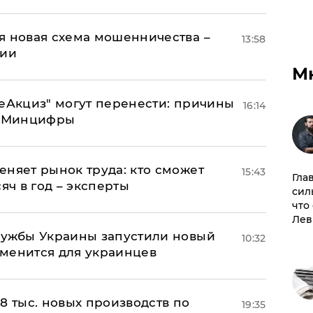
я новая схема мошенничества –
13:58
ции
М
"еАкциз" могут перенести: причины
16:14
т Минцифры
еняет рынок труда: кто сможет
15:43
Гла
яч в год – эксперты
сил
что
Лев
лужбы Украины запустили новый
10:32
менится для украинцев
8 тыс. новых производств по
19:35