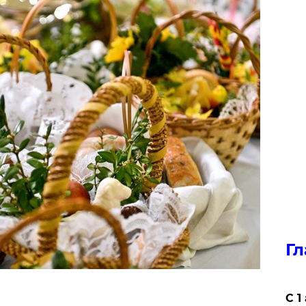
Гл
С 1