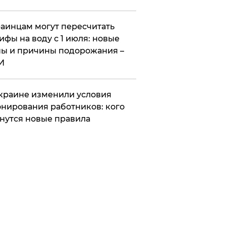
аинцам могут пересчитать
ифы на воду с 1 июля: новые
ы и причины подорожания –
И
краине изменили условия
нирования работников: кого
нутся новые правила