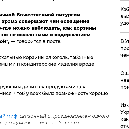
Каб
ничной Божественной литургии
выд
 храма совершают чин освящения
удо
-где можно наблюдать, как корзины
нно не связанными с содержанием
ой",
— говорится в посте.
В У
про
чем
пасхальные корзины алкоголь, табачные
емыми и кондитерские изделия вроде
​Ощ
неа
ерующим делиться продуктами для
при
мися, чтоб у всех была возможность хорошо
Из-
Укр
ый миф,
связанный с празднованием одного
как
праздников – Чистого Четверга.
отк