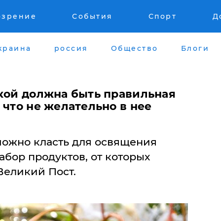
озрение
События
Спорт
Д
краина
россия
Общество
Блоги
акой должна быть правильная
 что не желательно в нее
можно класть для освящения
бор продуктов, от которых
Великий Пост.