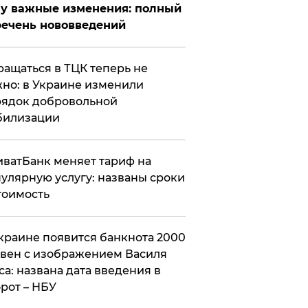
у важные изменения: полный
ечень нововведений
ащаться в ТЦК теперь не
но: в Украине изменили
ядок добровольной
билизации
ватБанк меняет тариф на
улярную услугу: названы сроки
тоимость
краине появится банкнота 2000
вен с изображением Василя
са: названа дата введения в
рот – НБУ