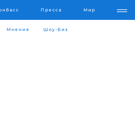
онбасс
Пресса
Мир
Мнение
Шоу-Биз