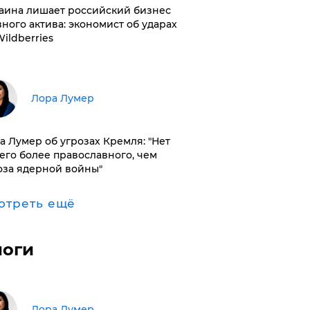
раина лишает российский бизнес
вного актива: экономист об ударах
Wildberries
​Лора Лумер
а Лумер об угрозах Кремля: "Нет
его более православного, чем
оза ядерной войны"
отреть ещё
логи
​Лора Лумер