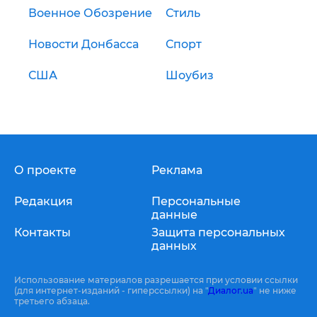
Военное Обозрение
Стиль
Новости Донбасса
Спорт
США
Шоубиз
О проекте
Реклама
Редакция
Персональные
данные
Контакты
Защита персональных
данных
Использование материалов разрешается при условии ссылки
(для интернет-изданий - гиперссылки) на "
Диалог.ua
" не ниже
третьего абзаца.