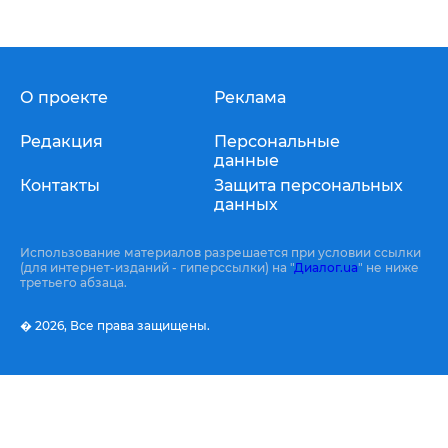
О проекте
Реклама
Редакция
Персональные
данные
Контакты
Защита персональных
данных
Использование материалов разрешается при условии ссылки
(для интернет-изданий - гиперссылки) на "
Диалог.ua
" не ниже
третьего абзаца.
� 2026,
Все права защищены.