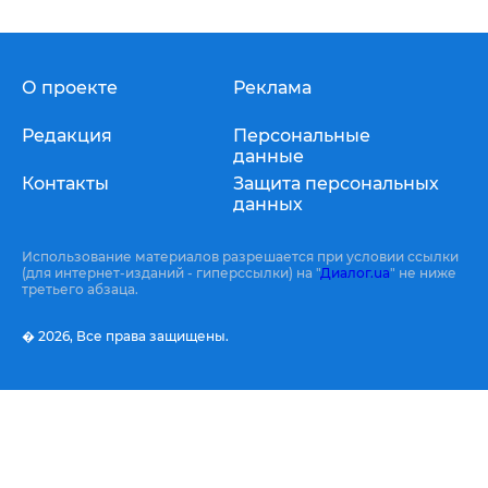
О проекте
Реклама
Редакция
Персональные
данные
Контакты
Защита персональных
данных
Использование материалов разрешается при условии ссылки
(для интернет-изданий - гиперссылки) на "
Диалог.ua
" не ниже
третьего абзаца.
� 2026,
Все права защищены.