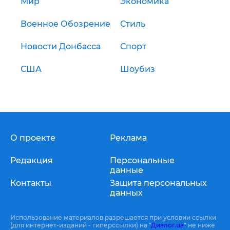
Мир
Экономика
Военное Обозрение
Стиль
Новости Донбасса
Спорт
США
Шоубиз
О проекте
Реклама
Редакция
Персональные
данные
Контакты
Защита персональных
данных
Использование материалов разрешается при условии ссылки
(для интернет-изданий - гиперссылки) на "
Диалог.ua
" не ниже