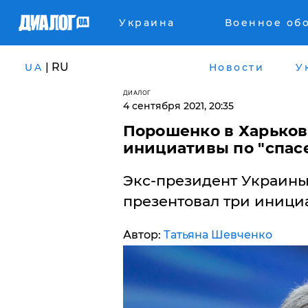
Украина
Военное об
| RU
UA
Новости
У
ДИАЛОГ
4 сентября 2021, 20:35
Порошенко в Харьков
инициативы по "спас
Экс-президент Украины
презентовал три иници
Автор:
Татьяна Шевченко