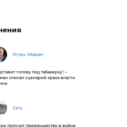
нения
Игорь Эйдман
дставит голову под табакерку", –
ман описал сценарий краха власти
ина
Сеть
тин получит преимущество в войне