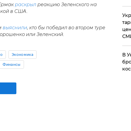
 Ермак
раскрыл
реакцию Зеленского на
дкой в США.
Укр
тар
и
выяснили
, кто бы победил во втором туре
цен
Порошенко или Зеленский.
СМ
В У
ко
Экономика
бро
Финансы
кос