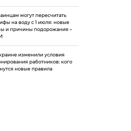
аинцам могут пересчитать
ифы на воду с 1 июля: новые
ы и причины подорожания –
И
краине изменили условия
нирования работников: кого
нутся новые правила