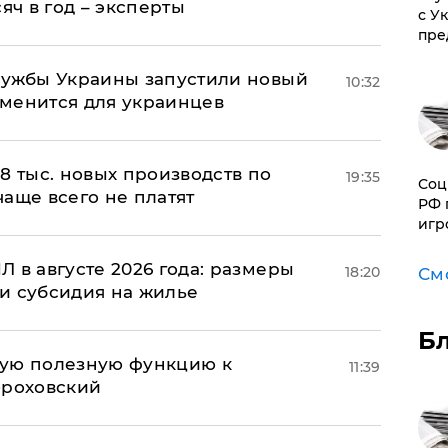
яч в год – эксперты
с У
пре
лужбы Украины запустили новый
10:32
менится для украинцев
8 тыс. новых производств по
19:35
Соц
 чаще всего не платят
РФ 
игр
 в августе 2026 года: размеры
18:20
См
и субсидия на жилье
Б
вую полезную функцию к
11:39
ороховский