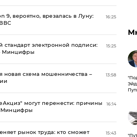
n 9, вероятно, врезалась в Луну:
16:25
 ВВС
М
й стандарт электронной подписи:
15:25
 – Минцифры
я новая схема мошенничества –
13:58
​"По
ции
Эйд
Пут
"еАкциз" могут перенести: причины
16:14
т Минцифры
еняет рынок труда: кто сможет
15:43
"Пу