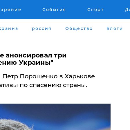
озрение
События
Спорт
Д
краина
россия
Общество
Блоги
е анонсировал три
ению Украины"
 Петр Порошенко в Харькове
ативы по спасению страны.