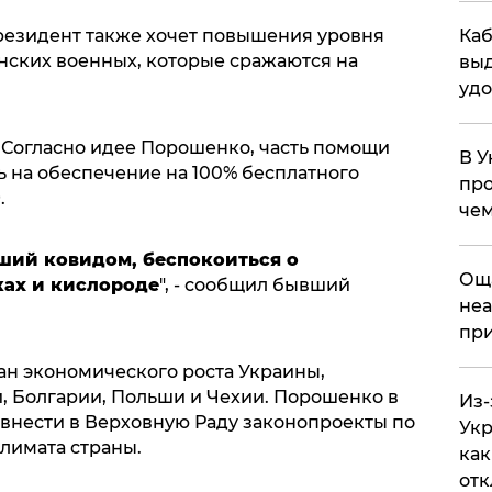
Каб
президент также хочет повышения уровня
ских военных, которые сражаются на
выд
удо
. Согласно идее Порошенко, часть помощи
В У
 на обеспечение на 100% бесплатного
про
.
чем
ший ковидом, беспокоиться о
​Ощ
ках и кислороде
", - сообщил бывший
неа
при
н экономического роста Украины,
, Болгарии, Польши и Чехии. Порошенко в
Из-
нести в Верховную Раду законопроекты по
Укр
лимата страны.
как
отк