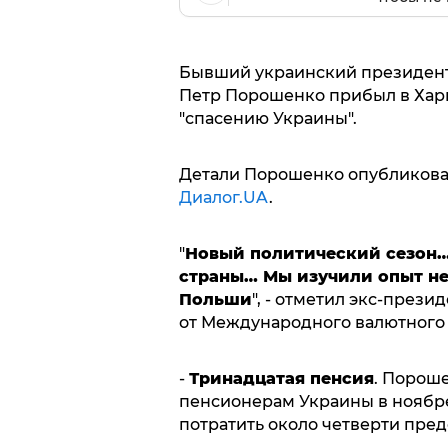
Бывший украинский президент,
Петр Порошенко прибыл в Харь
"спасению Украины".
Детали Порошенко опубликовал
Диалог.UA
.
"
Новый политический сезон…
страны… Мы изучили опыт не
Польши
", - отметил экс-през
от Международного валютного 
-
Тринадцатая пенсия
. Порош
пенсионерам Украины в ноябре.
потратить около четверти пре