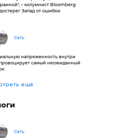
краиной", – колумнист Bloomberg
достерег Запад от ошибки
Сеть
иальную напряженность внутри
провоцирует самый неожиданный
ок
отреть ещё
логи
Сеть