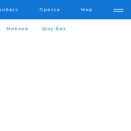
онбасс
Пресса
Мир
Мнение
Шоу-Биз