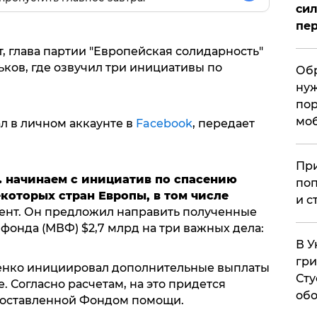
сил
пер
 глава партии "Европейская солидарность"
ков, где озвучил три инициативы по
Обр
нуж
пор
мо
 в личном аккаунте в
Facebook
, передает
При
 начинаем с инициатив по спасению
поп
которых стран Европы, в том числе
и с
идент. Он предложил направить полученные
фонда (МВФ) $2,7 млрд на три важных дела:
В У
гри
енко инициировал дополнительные выплаты
Сту
 Согласно расчетам, на это придется
обо
доставленной Фондом помощи.