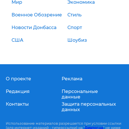
Мир
Экономика
Военное Обозрение
Стиль
Новости Донбасса
Спорт
США
Шоубиз
О проекте
Реклама
Редакция
Персональные
данные
Контакты
Защита персональных
данных
Использование материалов разрешается при условии ссылки
(для интернет-изданий - гиперссылки) на "
Диалог.ua
" не ниже