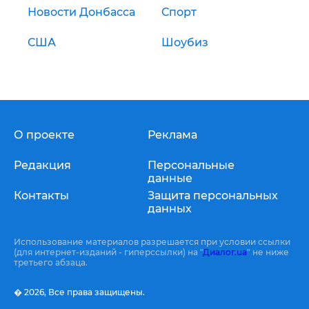
Новости Донбасса
Спорт
США
Шоубиз
О проекте
Реклама
Редакция
Персональные
данные
Контакты
Защита персональных
данных
Использование материалов разрешается при условии ссылки
(для интернет-изданий - гиперссылки) на "
Диалог.ua
" не ниже
третьего абзаца.
� 2026,
Все права защищены.