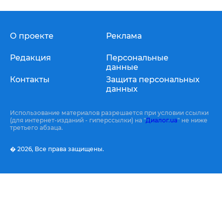
О проекте
Реклама
Редакция
Персональные
данные
Контакты
Защита персональных
данных
Использование материалов разрешается при условии ссылки
(для интернет-изданий - гиперссылки) на "
Диалог.ua
" не ниже
третьего абзаца.
� 2026,
Все права защищены.