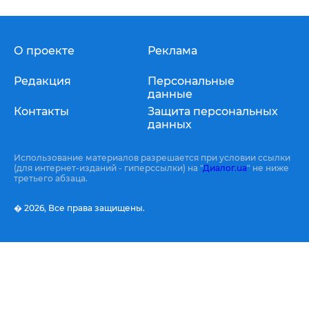
О проекте
Реклама
Редакция
Персональные
данные
Контакты
Защита персональных
данных
Использование материалов разрешается при условии ссылки
(для интернет-изданий - гиперссылки) на "
Диалог.ua
" не ниже
третьего абзаца.
� 2026,
Все права защищены.