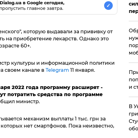
Dialog.ua в Google сегодня,
сил
✓
пропустить главное завтра.
пер
Обр
енского", которую выдавали за прививку от
нуж
ть на приобретение лекарств. Однако это
пор
озрасте 60+.
мо
стр культуры и информационной политики
а своем канале в
Telegram
11 января.
При
поп
и с
аря 2022 года программу расширят -
ут потратить средства по программе
ообщил министр.
В У
гри
атывается механизм выплаты 1 тыс. грн за
Сту
которых нет смартфонов. Пока неизвестно,
обо