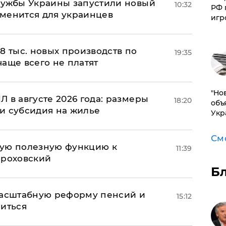
лужбы Украины запустили новый
10:32
РФ 
менится для украинцев
игр
8 тыс. новых производств по
19:35
 чаще всего не платят
"Но
 в августе 2026 года: размеры
18:20
объ
и субсидия на жилье
Укр
См
вую полезную функцию к
11:39
ороховский
Б
масштабную реформу пенсий и
15:12
ниться