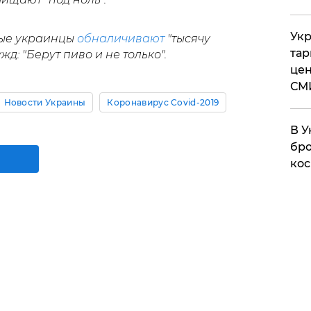
Укр
вые украинцы
обналичивают
"тысячу
тар
д: "Берут пиво и не только".
цен
СМ
Новости Украины
Коронавирус Covid-2019
В У
бро
кос