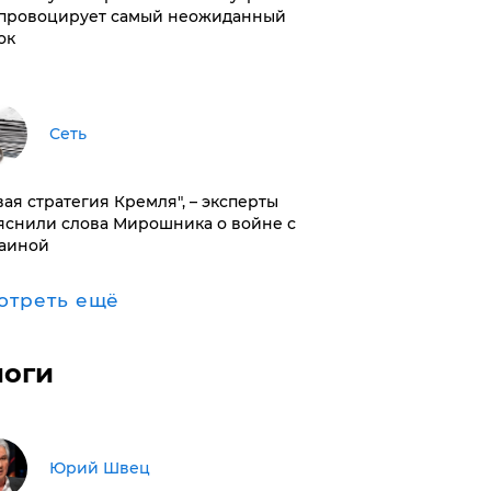
провоцирует самый неожиданный
ок
Сеть
вая стратегия Кремля", – эксперты
яснили слова Мирошника о войне с
аиной
отреть ещё
логи
Юрий Швец