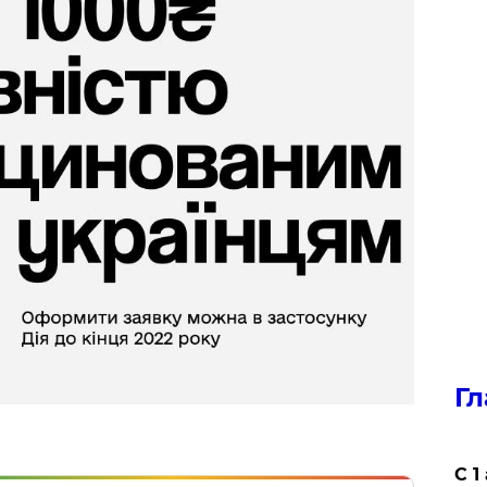
Гл
С 1