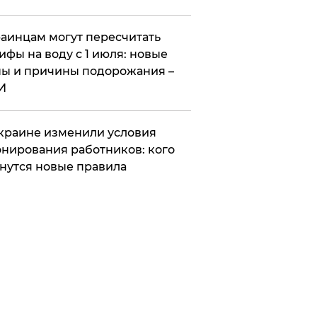
аинцам могут пересчитать
ифы на воду с 1 июля: новые
ы и причины подорожания –
И
краине изменили условия
нирования работников: кого
нутся новые правила