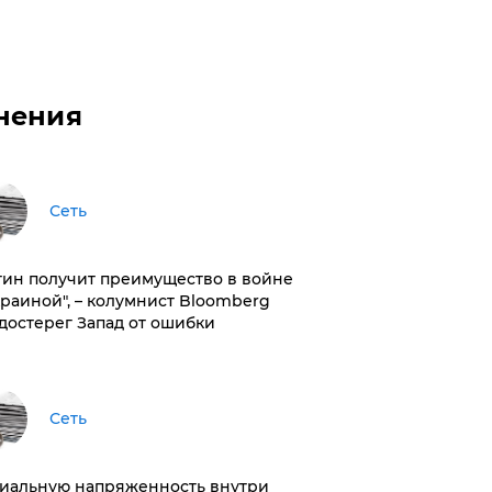
нения
Сеть
тин получит преимущество в войне
краиной", – колумнист Bloomberg
достерег Запад от ошибки
Сеть
иальную напряженность внутри