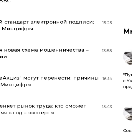
 ВВС
й стандарт электронной подписи:
15:25
 – Минцифры
М
я новая схема мошенничества –
13:58
ции
"Пу
"еАкциз" могут перенести: причины
16:14
с У
т Минцифры
пре
еняет рынок труда: кто сможет
15:43
яч в год – эксперты
Соц