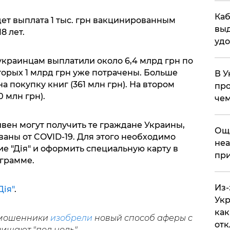
Каб
т выплата 1 тыс. грн вакцинированным
выд
8 лет.
удо
украинцам выплатили около 6,4 млрд грн по
торых 1 млрд грн уже потрачены. Больше
В У
а покупку книг (361 млн грн). На втором
про
 млн грн).
чем
ривен могут получить те граждане Украины,
​Ощ
аны от COVID-19. Для этого необходимо
неа
е "Дія" и оформить специальную карту в
при
ограмме.
Из-
Дія"
.
Укр
как
о мошенники
изобрели
новый способ аферы с
отк
чищают "под ноль".