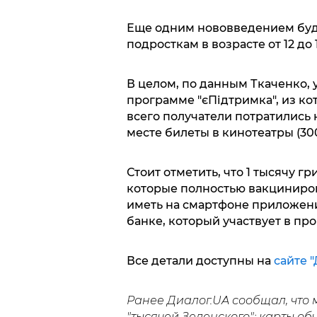
Еще одним нововведением буде
подросткам в возрасте от 12 до 1
В целом, по данным Ткаченко, 
программе "єПідтримка", из ко
всего получатели потратились н
месте билеты в кинотеатры (300
Стоит отметить, что 1 тысячу г
которые полностью вакциниров
иметь на смартфоне приложени
банке, который участвует в пр
Все детали доступны на
сайте "
Ранее Диалог.UA сообщал, чт
"тысячей Зеленского": карты об