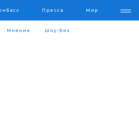
онбасс
Пресса
Мир
Мнение
Шоу-Биз