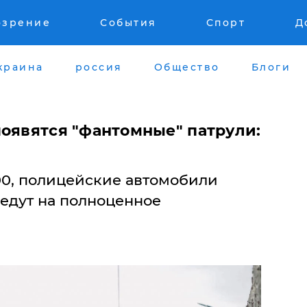
озрение
События
Спорт
Д
краина
россия
Общество
Блоги
появятся "фантомные" патрули:
8:00, полицейские автомобили
едут на полноценное