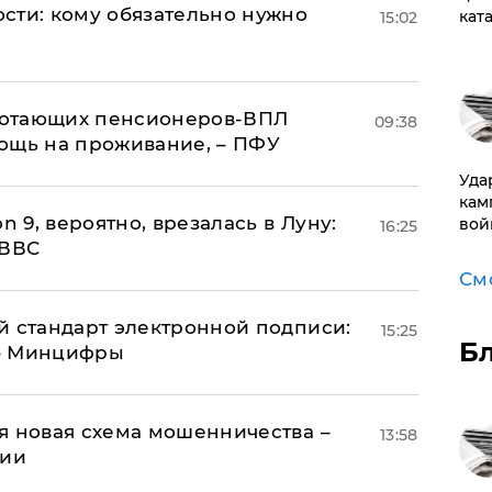
сти: кому обязательно нужно
кат
15:02
аботающих пенсионеров-ВПЛ
09:38
ощь на проживание, – ПФУ
Уда
кам
n 9, вероятно, врезалась в Луну:
вой
16:25
 ВВС
См
й стандарт электронной подписи:
15:25
Б
 – Минцифры
я новая схема мошенничества –
13:58
ции