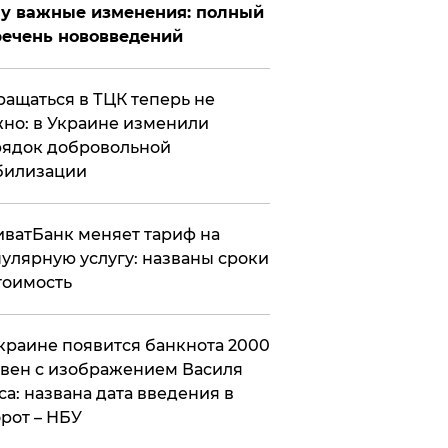
у важные изменения: полный
ечень нововведений
ащаться в ТЦК теперь не
но: в Украине изменили
ядок добровольной
билизации
ватБанк меняет тариф на
улярную услугу: названы сроки
тоимость
краине появится банкнота 2000
вен с изображением Василя
са: названа дата введения в
рот – НБУ