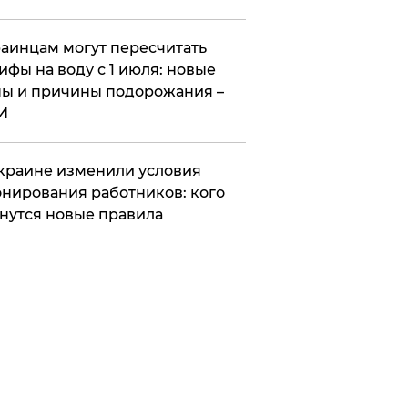
аинцам могут пересчитать
ифы на воду с 1 июля: новые
ы и причины подорожания –
И
краине изменили условия
нирования работников: кого
нутся новые правила