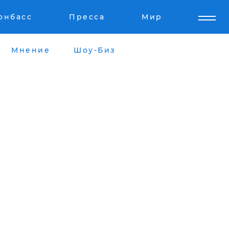
онбасс
Пресса
Мир
Мнение
Шоу-Биз