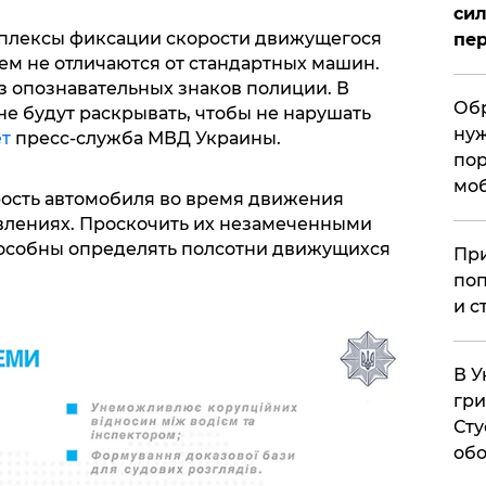
сил
плексы фиксации скорости движущегося
пер
ем не отличаются от стандартных машин.
ез опознавательных знаков полиции. В
Обр
е будут раскрывать, чтобы не нарушать
нуж
ет
пресс-служба МВД Украины.
пор
мо
рость автомобиля во время движения
влениях. Проскочить их незамеченными
способны определять полсотни движущихся
При
поп
и с
В У
гри
Сту
обо