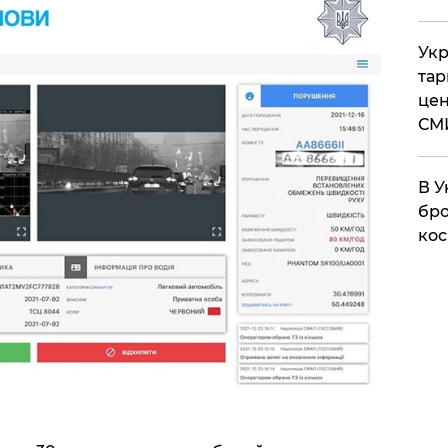
Укр
тар
цен
СМ
В У
бро
кос