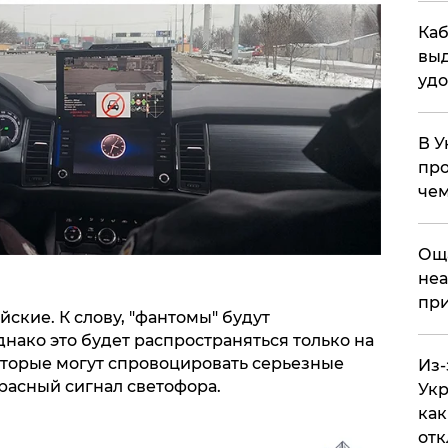
Каб
выд
удо
В У
про
чем
​Ощ
неа
при
ские. К слову, "фантомы" будут
нако это будет распространяться только на
торые могут спровоцировать серьезные
Из-
расный сигнал светофора.
Укр
как
отк