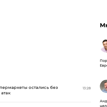
М
Пор
Евр
пермаркеты остались без
13:28
 атак
Анд
цел