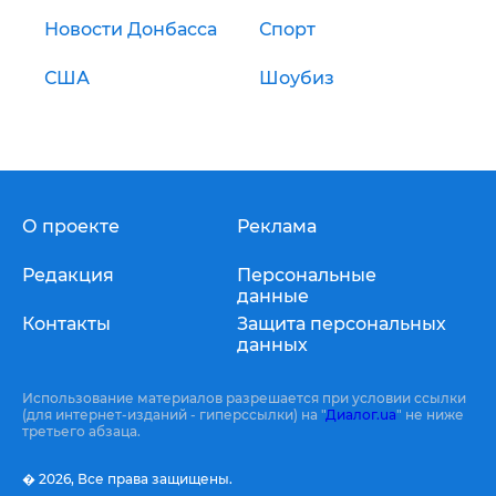
Новости Донбасса
Спорт
США
Шоубиз
О проекте
Реклама
Редакция
Персональные
данные
Контакты
Защита персональных
данных
Использование материалов разрешается при условии ссылки
(для интернет-изданий - гиперссылки) на "
Диалог.ua
" не ниже
третьего абзаца.
� 2026,
Все права защищены.