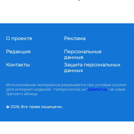
О проекте
Реклама
Редакция
Персональные
данные
Контакты
Защита персональных
данных
Использование материалов разрешается при условии ссылки
(для интернет-изданий - гиперссылки) на "
Диалог.ua
" не ниже
третьего абзаца.
� 2026,
Все права защищены.