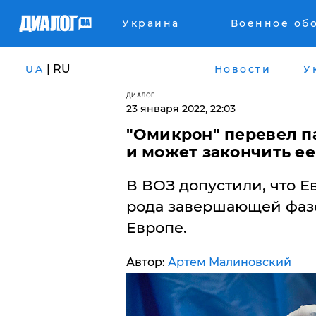
Украина
Военное об
| RU
UA
Новости
У
ДИАЛОГ
23 января 2022, 22:03
"Омикрон" перевел п
и может закончить ее
В ВОЗ допустили, что Е
рода завершающей фаз
Европе.
Автор:
Артем Малиновский