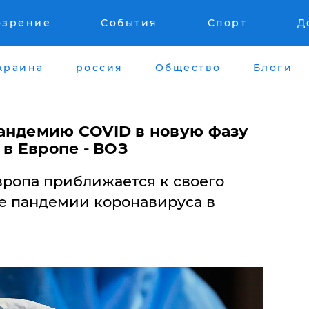
озрение
События
Спорт
Д
краина
россия
Общество
Блоги
андемию COVID в новую фазу
 в Европе - ВОЗ
вропа приближается к своего
е пандемии коронавируса в