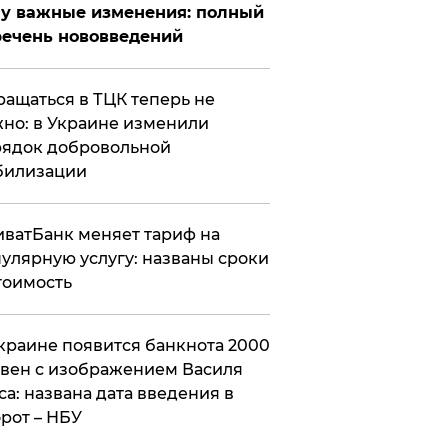
у важные изменения: полный
ечень нововведений
ащаться в ТЦК теперь не
но: в Украине изменили
ядок добровольной
билизации
ватБанк меняет тариф на
улярную услугу: названы сроки
тоимость
краине появится банкнота 2000
вен с изображением Василя
са: названа дата введения в
рот – НБУ