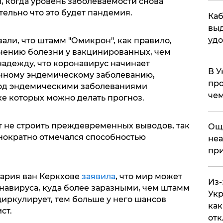
, когда уровень заболеваемости снова
тельно что это будет пандемия.
Каб
выд
удо
али, что штамм "Омикрон", как правило,
чению болезни у вакцинированных, чем
 надежду, что коронавирус начинает
В У
ычному эндемическому заболеванию,
про
Под эндемическими заболеваниями
чем
ке которых можно делать прогноз.
т не строить преждевременных выводов, так
​Ощ
днократно отмечался способностью
неа
при
Мария ван Керкхове
заявила
, что мир может
Из-
навируса, куда более заразными, чем штамм
Укр
иркулирует, тем больше у него шансов
как
ст.
отк