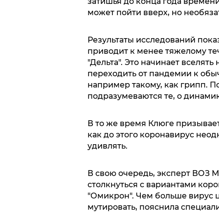
затишья до конца года времени
может пойти вверх, но необяза
Результаты исследований показ
приводит к менее тяжелому те
"Дельта". Это начинает вселять
переходить от пандемии к об
например такому, как грипп. 
подразумеваются те, о динами
В то же время Клюге призывае
как до этого коронавирус нео
удивлять.
В свою очередь, эксперт ВОЗ 
столкнуться с вариантами коро
"Омикрон". Чем больше вирус ц
мутировать, пояснила специали