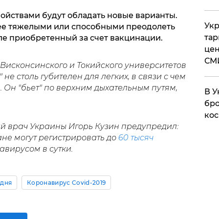
войствами будут обладать новые варианты.
Укр
нее тяжелыми или способными преодолеть
тар
сле приобретенный за счет вакцинации.
цен
СМ
Висконсинского и Токийского университетов
не столь губителен для легких, в связи с чем
е
. Он "бьет" по верхним дыхательным путям,
В У
бро
кос
 врач Украины Игорь Кузин предупредил:
не могут регистрировать до
60 тысяч
вирусом в сутки.
 дня
Коронавирус Covid-2019