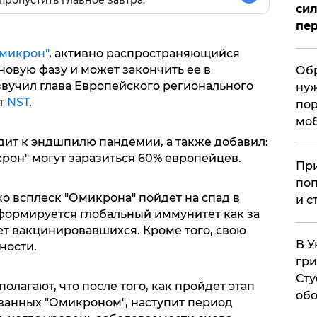
пропустить главное завтра.
сил
пер
микрон"
, активно распространяющийся
новую фазу и может закончить ее в
Обр
звучил глава Европейского регионального
нуж
т
NST
.
пор
мо
дит к эндшпилю пандемии, а также добавил:
рон" могут заразиться 60% европейцев.
При
поп
ко всплеск "Омикрона" пойдет на спад в
и с
формируется глобальный иммунитет как за
чет вакцинировавшихся. Кроме того, свою
В У
ности.
гри
Сту
олагают, что после того, как пройдет этап
обо
ванных "Омикроном", наступит период