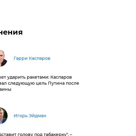
нения
Гарри Каспаров
ет ударить ракетами: Каспаров
вал следующую цель Путина после
аины
Игорь Эйдман
дставит голову под табакерку", –