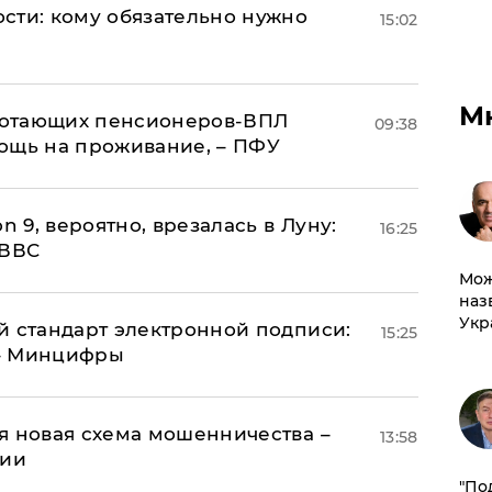
сти: кому обязательно нужно
15:02
М
аботающих пенсионеров-ВПЛ
09:38
ощь на проживание, – ПФУ
n 9, вероятно, врезалась в Луну:
16:25
 ВВС
Мож
наз
Укр
й стандарт электронной подписи:
15:25
 – Минцифры
я новая схема мошенничества –
13:58
ции
​"По