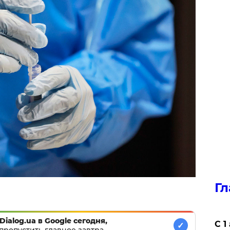
Гл
Dialog.ua в Google сегодня,
С 1
✓