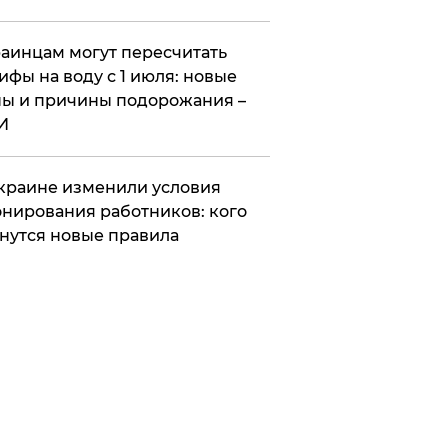
аинцам могут пересчитать
ифы на воду с 1 июля: новые
ы и причины подорожания –
И
краине изменили условия
нирования работников: кого
нутся новые правила