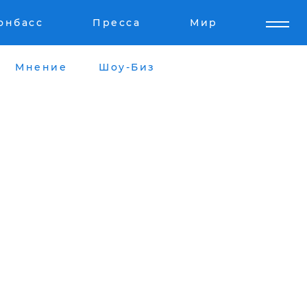
онбасс
Пресса
Мир
Мнение
Шоу-Биз