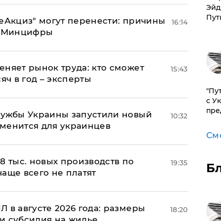
Эйд
Пут
"еАкциз" могут перенести: причины
16:14
т Минцифры
еняет рынок труда: кто сможет
15:43
яч в год – эксперты
"Пу
с У
пре
лужбы Украины запустили новый
10:32
менится для украинцев
См
8 тыс. новых производств по
19:35
Б
 чаще всего не платят
 в августе 2026 года: размеры
18:20
и субсидия на жилье