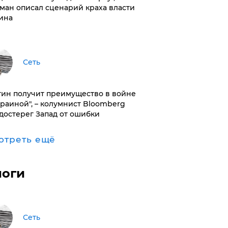
ман описал сценарий краха власти
ина
Сеть
тин получит преимущество в войне
краиной", – колумнист Bloomberg
достерег Запад от ошибки
отреть ещё
логи
Сеть