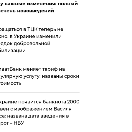
у важные изменения: полный
ечень нововведений
ащаться в ТЦК теперь не
но: в Украине изменили
ядок добровольной
билизации
ватБанк меняет тариф на
улярную услугу: названы сроки
тоимость
краине появится банкнота 2000
вен с изображением Василя
са: названа дата введения в
рот – НБУ