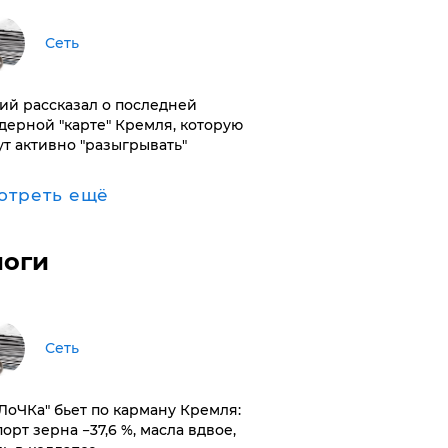
Сеть
ий рассказал о последней
дерной "карте" Кремля, которую
ут активно "разыгрывать"
отреть ещё
логи
Сеть
оЛоЧКа" бьет по карману Кремля:
орт зерна −37,6 %, масла вдвое,