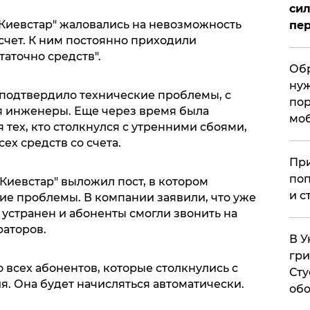
сил
"Киевстар" жаловались на невозможность
пер
счет. К ним постоянно приходили
таточно средств".
Обр
нуж
 подтвердило технические проблемы, с
пор
я инженеры. Еще через время была
мо
тех, кто столкнулся с утренними сбоями,
ех средств со счета.
При
поп
"Киевстар" выложил пост, в котором
и с
ие проблемы. В компании заявили, что уже
 устранен и абоненты смогли звонить на
аторов.
В У
гри
о всех абонентов, которые столкнулись с
Сту
. Она будет начисляться автоматически.
обо