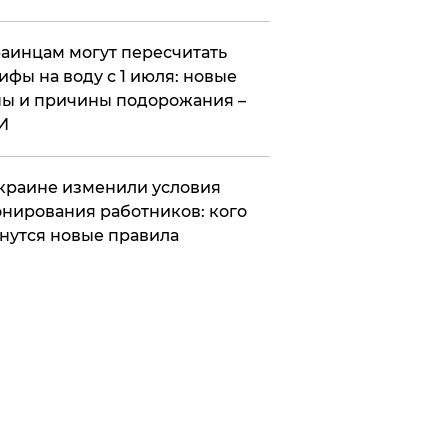
аинцам могут пересчитать
ифы на воду с 1 июля: новые
ы и причины подорожания –
И
краине изменили условия
нирования работников: кого
нутся новые правила