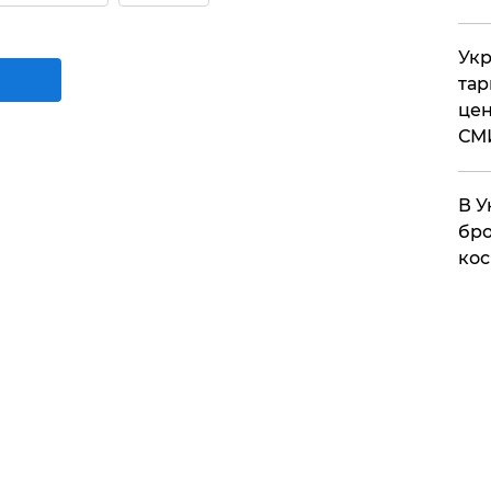
Укр
тар
цен
СМ
В У
бро
кос