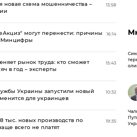
я новая схема мошенничества –
13:58
ции
М
"еАкциз" могут перенести: причины
16:14
т Минцифры
Сик
тер
еняет рынок труда: кто сможет
15:43
оли
яч в год – эксперты
лужбы Украины запустили новый
10:32
менится для украинцев
Чал
Пут
8 тыс. новых производств по
19:35
Укр
 чаще всего не платят