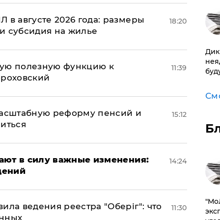
 в августе 2026 года: размеры
18:20
и субсидия на жилье
Дик
нея
вую полезную функцию к
11:39
буд
ороховский
См
масштабную реформу пенсий и
15:12
ниться
Б
упают в силу важные изменения:
14:24
дений
​"М
ила ведения реестра "Оберіг": что
11:30
эксп
анных