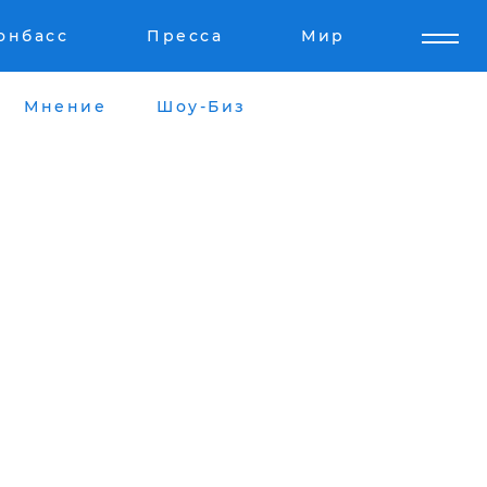
онбасс
Пресса
Мир
Мнение
Шоу-Биз