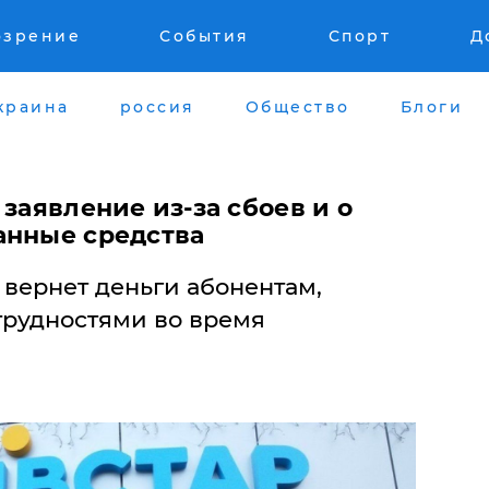
озрение
События
Спорт
Д
краина
россия
Общество
Блоги
 заявление из-за сбоев и о
анные средства
 вернет деньги абонентам,
трудностями во время