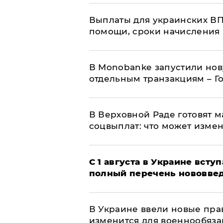
Выплаты для украинских ВПЛ
помощи, сроки начисления 
В Мonobankе запустили но
отдельным транзакциям – Г
В Верховной Раде готовят 
соцвыплат: что может изме
С 1 августа в Украине вст
полный перечень нововве
В Украине ввели новые прав
изменится для военнообяз