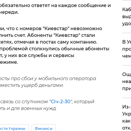
обязательно ответят на каждое сообщение и
Каб
череди.
выд
удо
и, что с номеров "Киевстар" невозможно
нить счет. Абоненты "Киевстар" стали
етях, отмечая в постах саму компанию.
В У
й проблемой столкнулись обычные абоненты
про
т, у них все службы и сервисы
чем
режиме.
​Ощ
осты про сбои у мобильного оператора
неа
зместить ущерб деньгами.
при
связь со спутником "
Січ-2-30
", который
Из-
ь и для военных нужд.
Укр
как
отк
ости Украины
Финансы