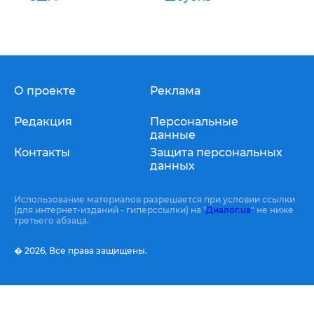
О проекте
Реклама
Редакция
Персональные
данные
Контакты
Защита персональных
данных
Использование материалов разрешается при условии ссылки
(для интернет-изданий - гиперссылки) на "
Диалог.ua
" не ниже
третьего абзаца.
� 2026,
Все права защищены.