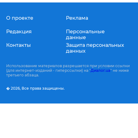
О проекте
Реклама
Редакция
Персональные
данные
Контакты
Защита персональных
данных
Использование материалов разрешается при условии ссылки
(для интернет-изданий - гиперссылки) на "
Диалог.ua
" не ниже
третьего абзаца.
� 2026,
Все права защищены.