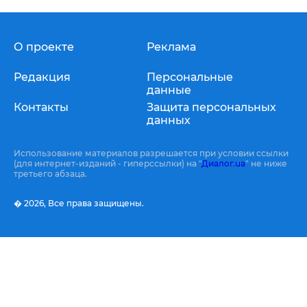
О проекте
Реклама
Редакция
Персональные
данные
Контакты
Защита персональных
данных
Использование материалов разрешается при условии ссылки
(для интернет-изданий - гиперссылки) на "
Диалог.ua
" не ниже
третьего абзаца.
� 2026,
Все права защищены.