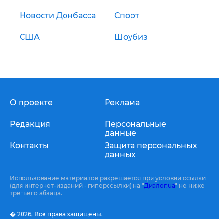
Новости Донбасса
Спорт
США
Шоубиз
О проекте
Реклама
Редакция
Персональные
данные
Контакты
Защита персональных
данных
Использование материалов разрешается при условии ссылки
(для интернет-изданий - гиперссылки) на "
Диалог.ua
" не ниже
третьего абзаца.
� 2026,
Все права защищены.