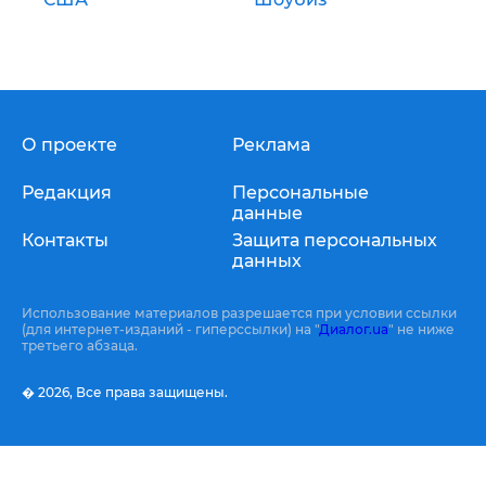
О проекте
Реклама
Редакция
Персональные
данные
Контакты
Защита персональных
данных
Использование материалов разрешается при условии ссылки
(для интернет-изданий - гиперссылки) на "
Диалог.ua
" не ниже
третьего абзаца.
� 2026,
Все права защищены.