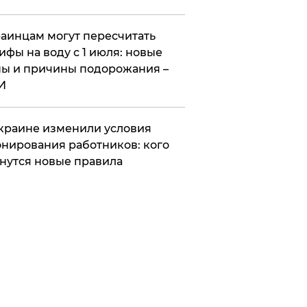
аинцам могут пересчитать
ифы на воду с 1 июля: новые
ы и причины подорожания –
И
краине изменили условия
нирования работников: кого
нутся новые правила