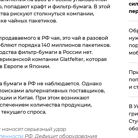
сил
, попадают крафт и фильтр-бумага. В этой
пер
тва рискуют столкнуться компании,
ке чайных пакетиков.
Обр
родаваемого в РФ чая, это чай в разовой
нуж
ебляют порядка 140 миллионов пакетиков.
пор
дства фильтр-бумаги в России нет.
мо
риканской компании Glatfelter, которая
в Европе и Японии.
При
поп
 бумаги в РФ не наблюдается. Однако
и с
поисками альтернативных поставщиков,
ции и Китая. При этом возникают
спечением количества продукции,
В У
 текущего спроса.
гри
Сту
обо
и наносят серьезный удар
ленности
РФ. Дефицит оборудования