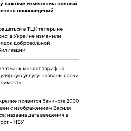
у важные изменения: полный
ечень нововведений
ащаться в ТЦК теперь не
но: в Украине изменили
ядок добровольной
билизации
ватБанк меняет тариф на
улярную услугу: названы сроки
тоимость
краине появится банкнота 2000
вен с изображением Василя
са: названа дата введения в
рот – НБУ