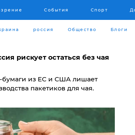
озрение
События
Спорт
Д
краина
россия
Общество
Блоги
сия рискует остаться без чая
р-бумаги из ЕС и США лишает
водства пакетиков для чая.