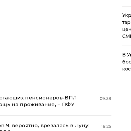
Укр
тар
цен
СМ
В У
бро
кос
аботающих пенсионеров-ВПЛ
09:38
ощь на проживание, – ПФУ
n 9, вероятно, врезалась в Луну:
16:25