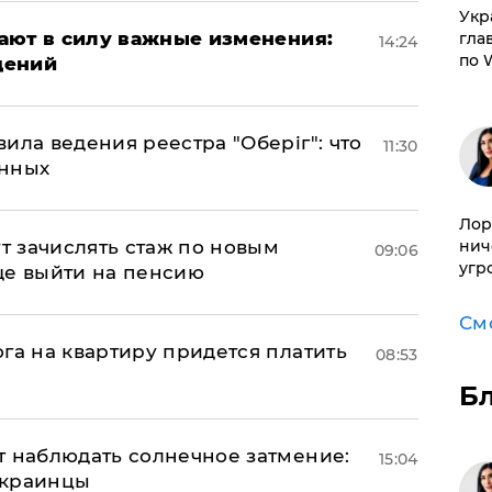
​Ук
упают в силу важные изменения:
гла
14:24
по 
дений
ила ведения реестра "Оберіг": что
11:30
анных
Лор
ут зачислять стаж по новым
нич
09:06
угр
ще выйти на пенсию
См
га на квартиру придется платить
08:53
Б
т наблюдать солнечное затмение:
15:04
 украинцы