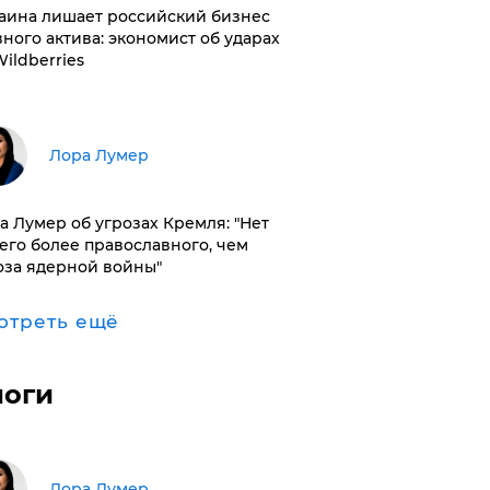
раина лишает российский бизнес
вного актива: экономист об ударах
Wildberries
​Лора Лумер
а Лумер об угрозах Кремля: "Нет
его более православного, чем
оза ядерной войны"
отреть ещё
логи
​Лора Лумер