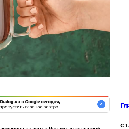
Dialog.ua в Google сегодня,
Гл
✓
пропустить главное завтра.
С 1
граничения на ввоз в Россию упаковочной