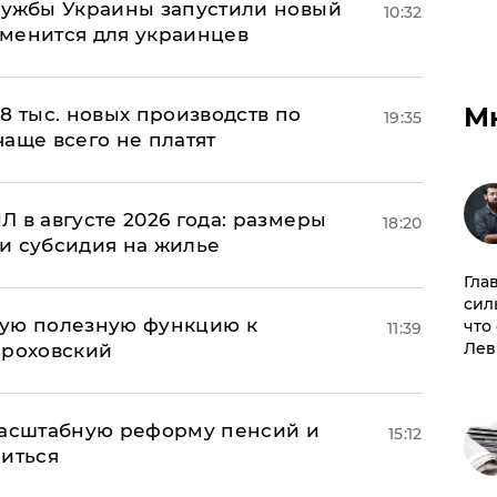
лужбы Украины запустили новый
10:32
менится для украинцев
М
8 тыс. новых производств по
19:35
 чаще всего не платят
 в августе 2026 года: размеры
18:20
и субсидия на жилье
Гла
сил
вую полезную функцию к
что
11:39
Лев
ороховский
масштабную реформу пенсий и
15:12
ниться