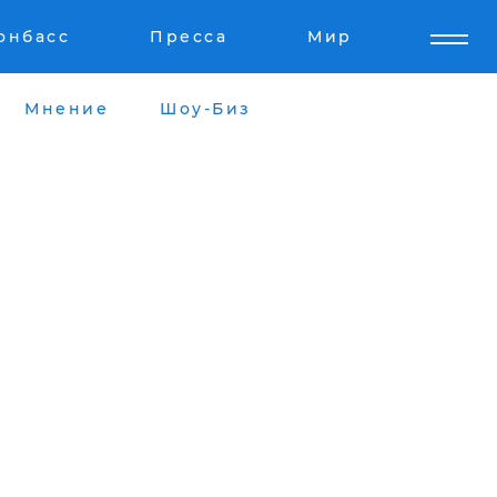
онбасс
Пресса
Мир
Мнение
Шоу-Биз