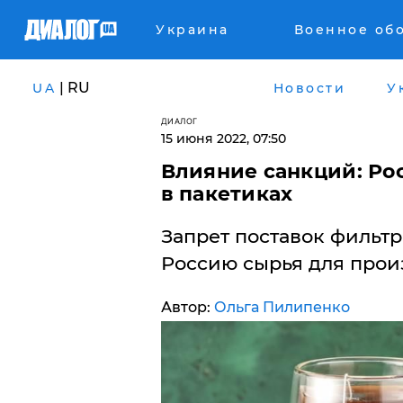
Украина
Военное об
| RU
UA
Новости
У
ДИАЛОГ
15 июня 2022, 07:50
Влияние санкций: Рос
в пакетиках
Запрет поставок фильт
Россию сырья для произ
Автор:
Ольга Пилипенко