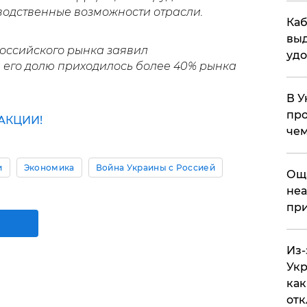
одственные возможности отрасли.
Каб
выд
 российского рынка заявил
удо
а его долю приходилось более 40% рынка
В У
про
АКЦИИ!
чем
и
Экономика
Война Украины с Россией
​Ощ
неа
при
Из-
Укр
как
отк