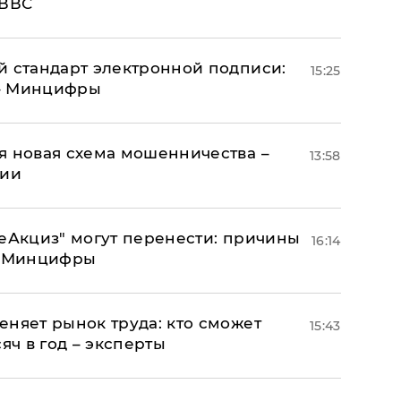
 ВВС
й стандарт электронной подписи:
15:25
 – Минцифры
я новая схема мошенничества –
13:58
ции
"еАкциз" могут перенести: причины
16:14
т Минцифры
еняет рынок труда: кто сможет
15:43
яч в год – эксперты