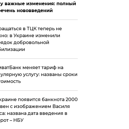
у важные изменения: полный
ечень нововведений
ащаться в ТЦК теперь не
но: в Украине изменили
ядок добровольной
билизации
ватБанк меняет тариф на
улярную услугу: названы сроки
тоимость
краине появится банкнота 2000
вен с изображением Василя
са: названа дата введения в
рот – НБУ