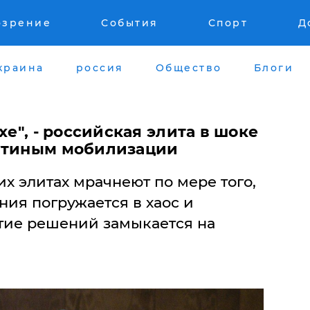
озрение
События
Спорт
Д
краина
россия
Общество
Блоги
хе", - российская элита в шоке
Путиным мобилизации
х элитах мрачнеют по мере того,
ния погружается в хаос и
тие решений замыкается на