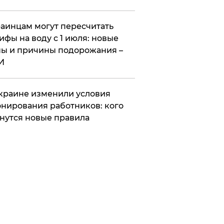
аинцам могут пересчитать
ифы на воду с 1 июля: новые
ы и причины подорожания –
И
краине изменили условия
нирования работников: кого
нутся новые правила