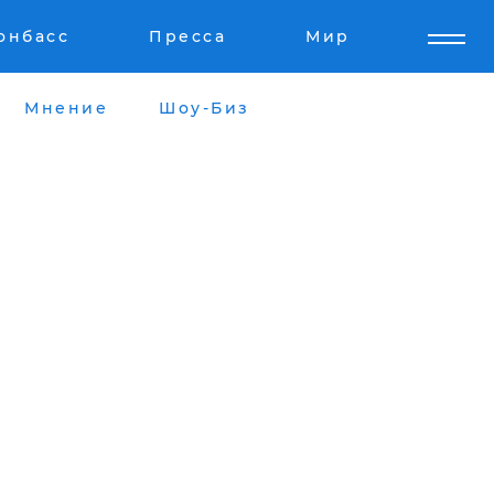
онбасс
Пресса
Мир
Мнение
Шоу-Биз