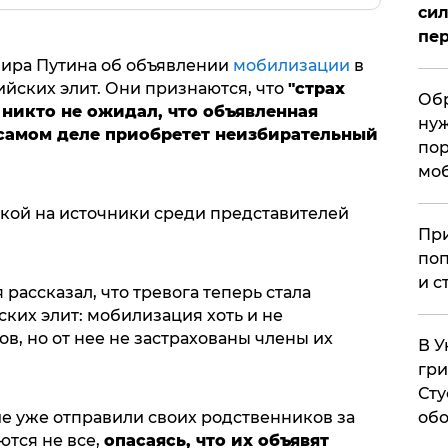
сил
пер
ира Путина об объявлении
мобилизации
в
йских элит. Они признаются, что
"страх
Обр
 никто не ожидал, что объявленная
нуж
 самом деле приобретет неизбирательный
пор
мо
кой на источники среди представителей
При
поп
и с
рассказал, что тревога теперь стала
ких элит: мобилизация хоть и не
в, но от нее не застрахованы члены их
В У
гри
Сту
е уже отправили своих родственников за
обо
ются не все,
опасаясь, что их объявят