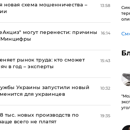
я новая схема мошенничества –
13:58
Сик
ции
тер
оли
"еАкциз" могут перенести: причины
16:14
См
т Минцифры
Б
еняет рынок труда: кто сможет
15:43
яч в год – эксперты
лужбы Украины запустили новый
10:32
менится для украинцев
​"М
эксп
уго
8 тыс. новых производств по
19:35
 чаще всего не платят