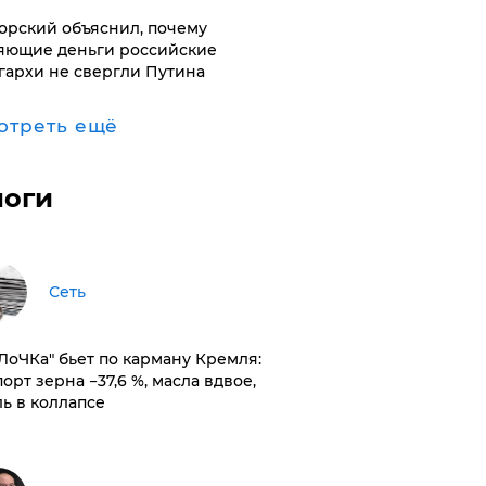
орский объяснил, почему
яющие деньги российские
гархи не свергли Путина
отреть ещё
логи
Сеть
оЛоЧКа" бьет по карману Кремля:
орт зерна −37,6 %, масла вдвое,
ль в коллапсе