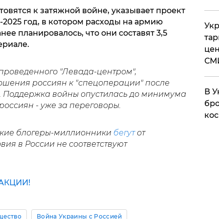
отовятся к затяжной войне, указывает проект
2025 год, в котором расходы на армию
Укр
нее планировалось, что они составят 3,5
тар
териале.
цен
СМ
проведенного "Левада-центром",
ошения россиян к "спецоперации" после
В У
. Поддержка войны опустилась до минимума
бро
россиян - уже за переговоры.
кос
йские блогеры-миллионники
бегут
от
вия в России не соответствуют
АКЦИИ!
щество
Война Украины с Россией