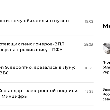
сти: кому обязательно нужно
15:02
М
аботающих пенсионеров-ВПЛ
09:38
ощь на проживание, – ПФУ
"Но
n 9, вероятно, врезалась в Луну:
объ
16:25
Укр
 ВВС
Зап
й стандарт электронной подписи:
15:25
Рос
 – Минцифры
сев