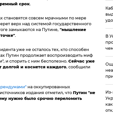
юремный срок
.
Каб
выд
ах становятся совсем мрачными по мере
удо
берет верх над системой государственного
тоге замыкаются на Путине,
"мышление
 точке"
.
В У
про
чем
дента уже не осталось тех, кто способен
едах Путин продолжает воспроизводить миф
", и спорить с ним бесполезно.
Сейчас уже
​Ощ
ет долгой и коснется каждого
, сообщили
неа
при
рендумами"
на оккупированных
Из-
 источников издания отметил, что
Путин "не
Укр
 ему нужно было срочно переломить
как
отк