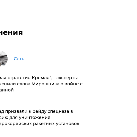
нения
Сеть
вая стратегия Кремля", – эксперты
яснили слова Мирошника о войне с
аиной
ад призвали к рейду спецназа в
сию для уничтожения
ерокорейских ракетных установок