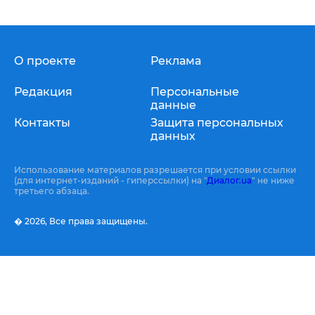
О проекте
Реклама
Редакция
Персональные
данные
Контакты
Защита персональных
данных
Использование материалов разрешается при условии ссылки
(для интернет-изданий - гиперссылки) на "
Диалог.ua
" не ниже
третьего абзаца.
� 2026,
Все права защищены.