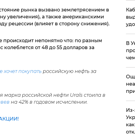
остояние рынка вызвано землетрясением в
Каб
ону увеличения), а также американскими
выд
ду рецессии (влияет в сторону снижения).
удо
е происходит непонятно что: по разным
В У
 колеблется от 48 до 55 долларов за
про
чем
е хочет покупать
российскую нефть за
​Ощ
неа
при
 марка российской нефти Urals стоила в
евев
на 42% в годовом исчислении.
Из-
Укр
АКЦИИ!
как
отк