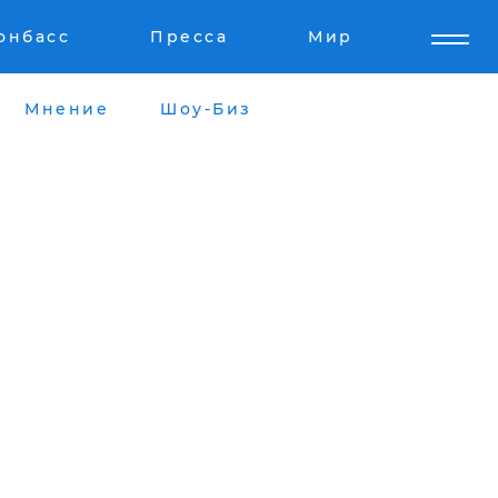
онбасс
Пресса
Мир
Мнение
Шоу-Биз