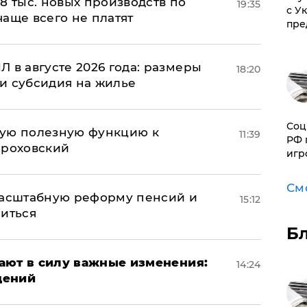
8 тыс. новых производств по
19:35
с У
 чаще всего не платят
пре
 в августе 2026 года: размеры
18:20
и субсидия на жилье
Соц
вую полезную функцию к
11:39
РФ 
ороховский
игр
См
масштабную реформу пенсий и
15:12
ниться
Б
упают в силу важные изменения:
14:24
дений