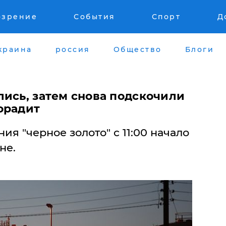
озрение
События
Спорт
Д
краина
россия
Общество
Блоги
лись, затем снова подскочили
орадит
я "черное золото" с 11:00 начало
не.