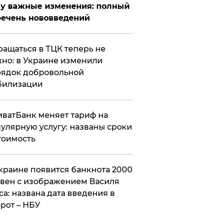
у важные изменения: полный
ечень нововведений
ащаться в ТЦК теперь не
но: в Украине изменили
ядок добровольной
билизации
ватБанк меняет тариф на
улярную услугу: названы сроки
тоимость
краине появится банкнота 2000
вен с изображением Василя
са: названа дата введения в
рот – НБУ