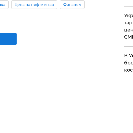
ика
Цена на нефть и газ
Финансы
Укр
тар
цен
СМ
В У
бро
кос