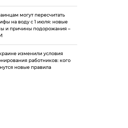
аинцам могут пересчитать
ифы на воду с 1 июля: новые
ы и причины подорожания –
И
краине изменили условия
нирования работников: кого
нутся новые правила