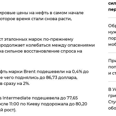
сил
пер
мировые цены на нефть в самом начале
оторое время стали снова расти,
Обр
нуж
пор
ст эталонных марок по-прежнему
мо
продолжает колебаться между опасениями
а сильное восстановление спроса на
При
поп
фть марки Brent подешевели на 0,4% до
и с
ле чего поднялись до 86,73 доллара,
 сразу на 2%.
В У
гри
 Intermediate подешевела до 77,65
Сту
сле 11:00 по Киеву подорожала до 80,20
обо
 рост).