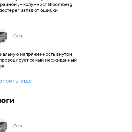
краиной", – колумнист Bloomberg
достерег Запад от ошибки
Сеть
иальную напряженность внутри
провоцирует самый неожиданный
ок
отреть ещё
логи
Сеть