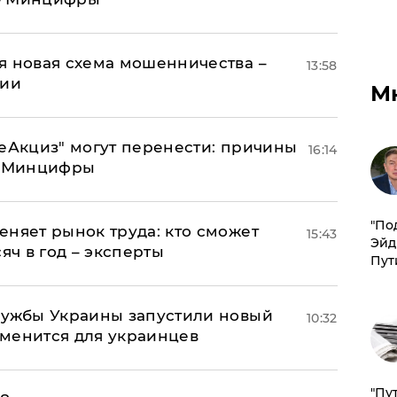
я новая схема мошенничества –
13:58
ции
М
"еАкциз" могут перенести: причины
16:14
т Минцифры
​"По
еняет рынок труда: кто сможет
15:43
Эйд
яч в год – эксперты
Пут
лужбы Украины запустили новый
10:32
менится для украинцев
"Пу