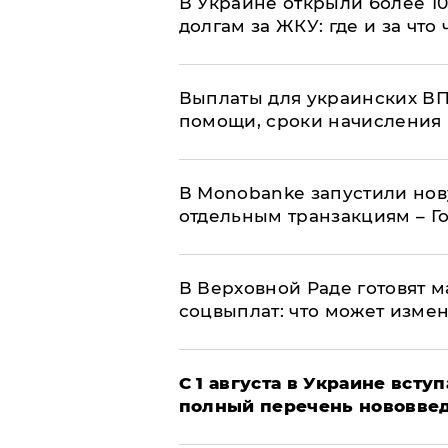
В Украине открыли более 10
долгам за ЖКУ: где и за что
Выплаты для украинских ВПЛ
помощи, сроки начисления 
В Мonobankе запустили но
отдельным транзакциям – Г
В Верховной Раде готовят 
соцвыплат: что может изме
С 1 августа в Украине вст
полный перечень нововве