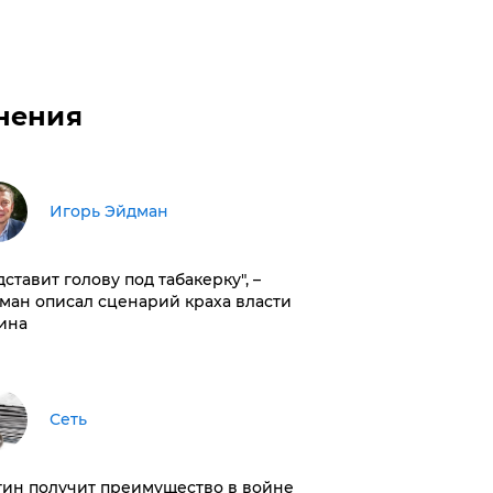
нения
Игорь Эйдман
дставит голову под табакерку", –
ман описал сценарий краха власти
ина
Сеть
тин получит преимущество в войне