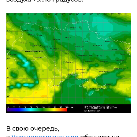
В свою очередь,
в
Укргидрометцентре
обещают на