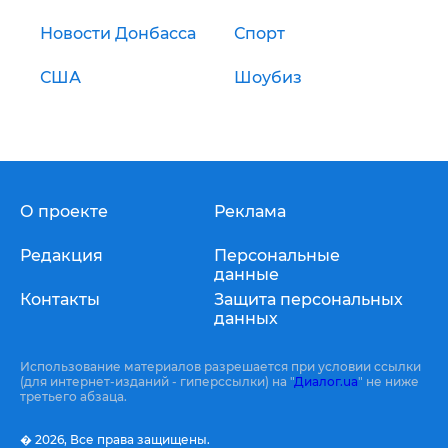
Новости Донбасса
Спорт
США
Шоубиз
О проекте
Реклама
Редакция
Персональные
данные
Контакты
Защита персональных
данных
Использование материалов разрешается при условии ссылки
(для интернет-изданий - гиперссылки) на "
Диалог.ua
" не ниже
третьего абзаца.
� 2026,
Все права защищены.