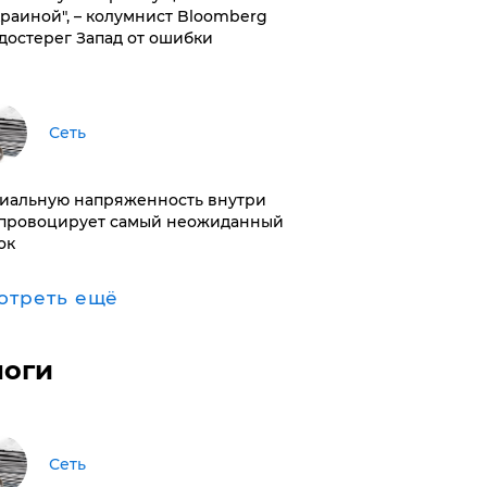
краиной", – колумнист Bloomberg
достерег Запад от ошибки
Сеть
иальную напряженность внутри
провоцирует самый неожиданный
ок
отреть ещё
логи
Сеть