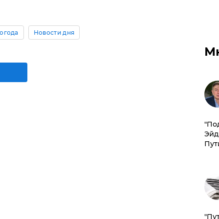
огода
Новости дня
М
​"По
Эйд
Пут
"Пу