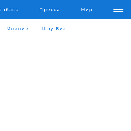
онбасс
Пресса
Мир
Мнение
Шоу-Биз