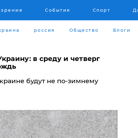
озрение
События
Спорт
Д
краина
россия
Общество
Блоги
Украину: в среду и четверг
ождь
краине будут не по-зимнему