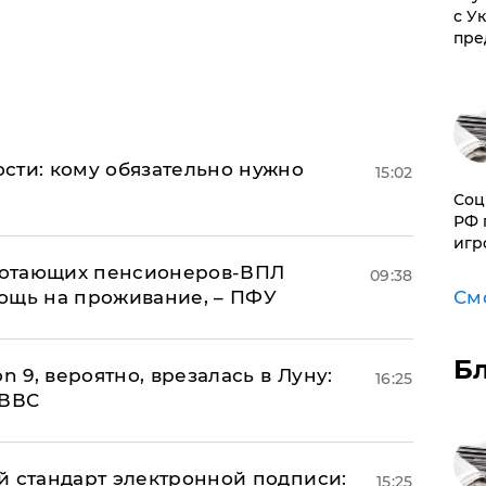
с У
пре
сти: кому обязательно нужно
15:02
Соц
РФ 
игр
аботающих пенсионеров-ВПЛ
09:38
ощь на проживание, – ПФУ
См
Б
n 9, вероятно, врезалась в Луну:
16:25
 ВВС
й стандарт электронной подписи:
15:25