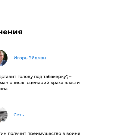
нения
Игорь Эйдман
дставит голову под табакерку", –
ман описал сценарий краха власти
ина
Сеть
тин получит преимущество в войне