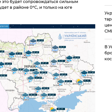
е это будет сопровождаться сильным
дет в районе 0°C, и только на юге
Укр
тар
цен
СМ
В У
бро
кос