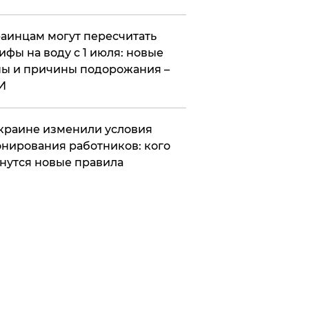
аинцам могут пересчитать
ифы на воду с 1 июля: новые
ы и причины подорожания –
И
краине изменили условия
нирования работников: кого
нутся новые правила