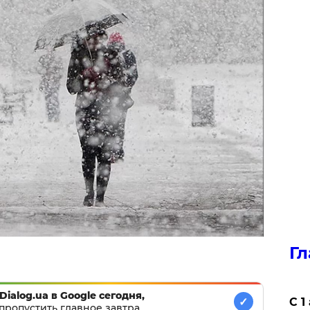
Гл
Dialog.ua в Google сегодня,
✓
С 1
пропустить главное завтра.