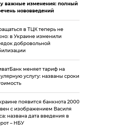
у важные изменения: полный
ечень нововведений
ащаться в ТЦК теперь не
но: в Украине изменили
ядок добровольной
билизации
ватБанк меняет тариф на
улярную услугу: названы сроки
тоимость
краине появится банкнота 2000
вен с изображением Василя
са: названа дата введения в
рот – НБУ