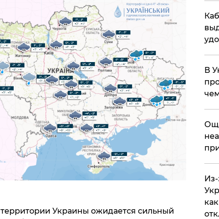
Каб
выд
удо
В У
про
чем
​Ощ
неа
при
Из-
Укр
как
 территории Украины ожидается сильный
отк