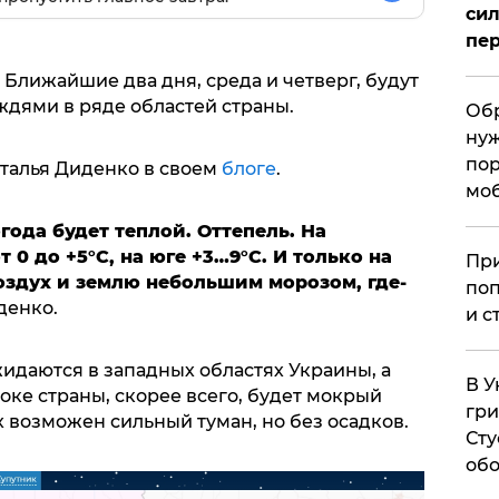
сил
пер
Ближайшие два дня, среда и четверг, будут
ждями в ряде областей страны.
Обр
нуж
пор
талья Диденко в своем
блоге
.
мо
погода будет теплой. Оттепель. На
0 до +5°C, на юге +3…9°C. И только на
При
оздух и землю небольшим морозом, где-
поп
денко.
и с
идаются в западных областях Украины, а
В У
токе страны, скорее всего, будет мокрый
гри
х возможен сильный туман, но без осадков.
Сту
обо