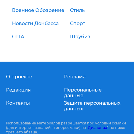
Военное Обозрение
Стиль
Новости Донбасса
Спорт
США
Шоубиз
О проекте
Реклама
Редакция
Персональные
данные
Контакты
Защита персональных
данных
Использование материалов разрешается при условии ссылки
(для интернет-изданий - гиперссылки) на "
Диалог.ua
" не ниже
третьего абзаца.