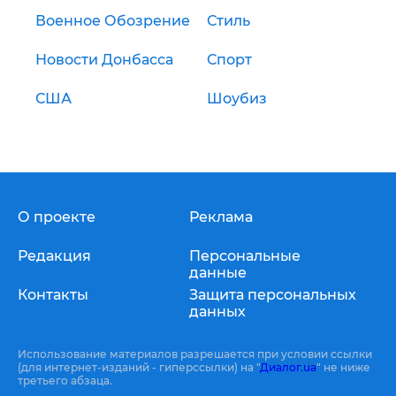
Военное Обозрение
Стиль
Новости Донбасса
Спорт
США
Шоубиз
О проекте
Реклама
Редакция
Персональные
данные
Контакты
Защита персональных
данных
Использование материалов разрешается при условии ссылки
(для интернет-изданий - гиперссылки) на "
Диалог.ua
" не ниже
третьего абзаца.