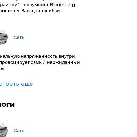
краиной", – колумнист Bloomberg
достерег Запад от ошибки
Сеть
иальную напряженность внутри
провоцирует самый неожиданный
ок
отреть ещё
логи
Сеть