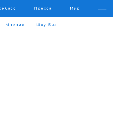
онбасс
Пресса
Мир
Мнение
Шоу-Биз