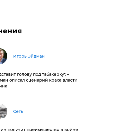
нения
Игорь Эйдман
дставит голову под табакерку", –
ман описал сценарий краха власти
ина
Сеть
тин получит преимущество в войне