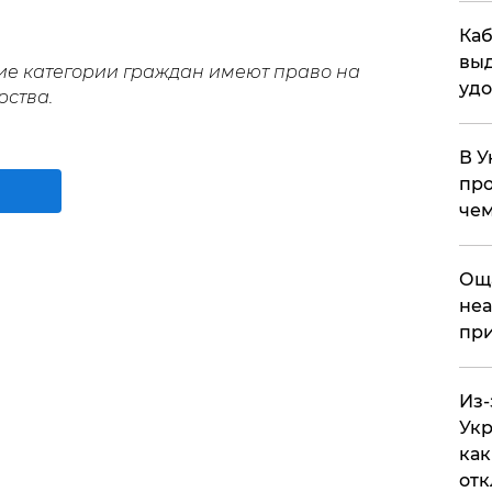
Каб
выд
кие категории граждан имеют право на
удо
рства.
В У
про
чем
​Ощ
неа
при
Из-
Укр
как
отк