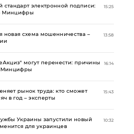
й стандарт электронной подписи:
15:25
 – Минцифры
я новая схема мошенничества –
13:58
ции
"еАкциз" могут перенести: причины
16:14
т Минцифры
еняет рынок труда: кто сможет
15:43
яч в год – эксперты
лужбы Украины запустили новый
10:32
менится для украинцев