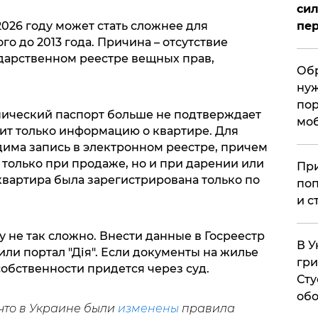
сил
2026 году может стать сложнее для
пер
о до 2013 года. Причина – отсутствие
дарственном реестре вещных прав,
Обр
нуж
пор
хнический паспорт больше не подтверждает
мо
жит только информацию о квартире. Для
има запись в электронном реестре, причем
только при продаже, но и при дарении или
При
квартира была зарегистрирована только по
поп
и с
 не так сложно. Внести данные в Госреестр
В У
ли портал "Дія". Если документы на жилье
гри
обственности придется через суд.
Сту
обо
что в Украине были
изменены
правила