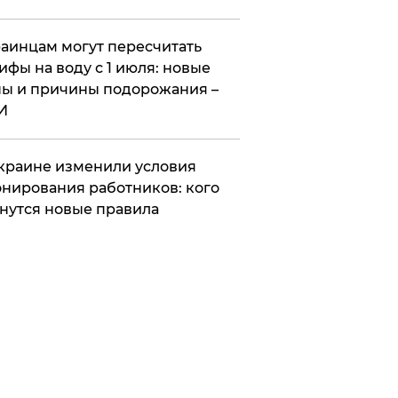
аинцам могут пересчитать
ифы на воду с 1 июля: новые
ы и причины подорожания –
И
краине изменили условия
нирования работников: кого
нутся новые правила