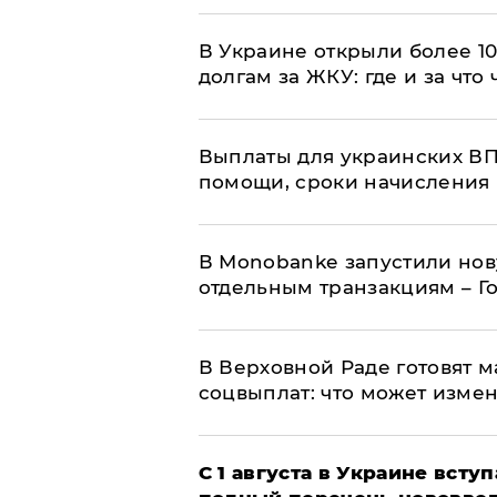
В Украине открыли более 10
долгам за ЖКУ: где и за что
Выплаты для украинских ВПЛ
помощи, сроки начисления 
В Мonobankе запустили но
отдельным транзакциям – Г
В Верховной Раде готовят 
соцвыплат: что может изме
С 1 августа в Украине вст