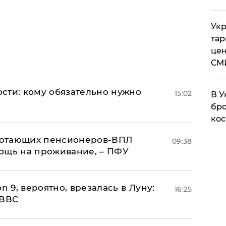
Укр
тар
цен
СМ
сти: кому обязательно нужно
15:02
В У
бро
кос
аботающих пенсионеров-ВПЛ
09:38
ощь на проживание, – ПФУ
n 9, вероятно, врезалась в Луну:
16:25
 ВВС