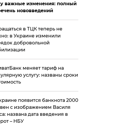
у важные изменения: полный
ечень нововведений
ащаться в ТЦК теперь не
но: в Украине изменили
ядок добровольной
билизации
ватБанк меняет тариф на
улярную услугу: названы сроки
тоимость
краине появится банкнота 2000
вен с изображением Василя
са: названа дата введения в
рот – НБУ