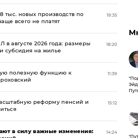
8 тыс. новых производств по
19:35
 чаще всего не платят
М
 в августе 2026 года: размеры
18:20
и субсидия на жилье
вую полезную функцию к
11:39
​"По
ороховский
Эйд
Пут
масштабную реформу пенсий и
15:12
ниться
упают в силу важные изменения:
14:24
"Пу