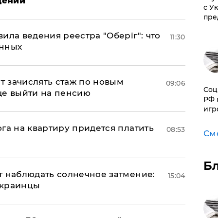
дений
с У
пре
ила ведения реестра "Оберіг": что
11:30
анных
ут зачислять стаж по новым
09:06
Соц
ще выйти на пенсию
РФ 
игр
га на квартиру придется платить
08:53
См
Б
т наблюдать солнечное затмение:
15:04
 украинцы