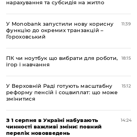
нарахування та субсидія на житло
У Мonobank запустили нову корисну
11:39
функцію до окремих транзакцій –
Гороховський
ПК чи ноутбук що вибрати для роботи,
18:15
ігор і навчання
У Верховній Раді готують масштабну
15:12
реформу пенсій і соцвиплат: що може
змінитися
З 1 серпня в Україні набувають
14:24
чинності важливі зміни: повний
перелік нововведень