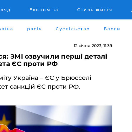
гляд
Економіка
Стиль життя
раїна
расія
Суспільство
Блоги
12 січня 2023, 11:39
ся: ЗМІ озвучили перші деталі
кета ЄС проти РФ
міту Україна – ЄС у Брюсселі
кет санкцій ЄС проти РФ.