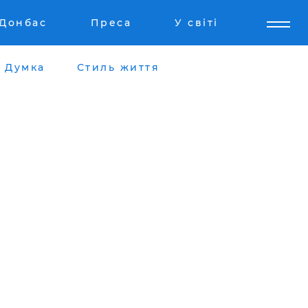
Донбас
Преса
У світі
Думка
Стиль життя