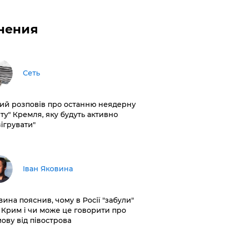
нения
Сеть
кий розповів про останню неядерну
рту" Кремля, яку будуть активно
зігрувати"
Іван Яковина
вина пояснив, чому в Росії "забули"
 Крим і чи може це говорити про
мову від півострова