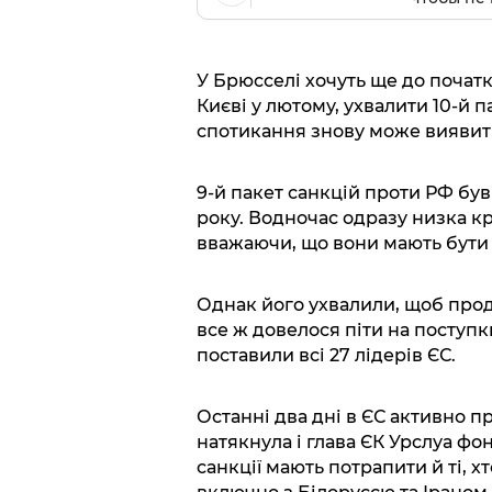
У Брюсселі хочуть ще до початку
Києві у лютому, ухвалити 10-й 
спотикання знову може виявит
9-й пакет санкцій проти РФ був
року. Водночас одразу низка к
вважаючи, що вони мають бути
Однак його ухвалили, щоб прод
все ж довелося піти на поступк
поставили всі 27 лідерів ЄС.
Останні два дні в ЄС активно п
натякнула і глава ЄК Урслуа фо
санкції мають потрапити й ті, 