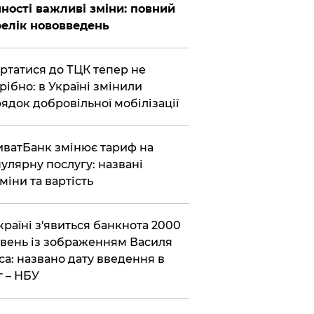
ності важливі зміни: повний
елік нововведень
ертатися до ТЦК тепер не
рібно: в Україні змінили
ядок добровільної мобілізації
иватБанк змінює тариф на
улярну послугу: названі
міни та вартість
країні з'явиться банкнота 2000
вень із зображенням Василя
са: названо дату введення в
г – НБУ