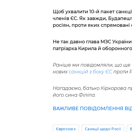
Щоб ухвалити 10-й пакет санкці
членів ЄС. Як завжди, Будапеш
росіян, проти яких спрямовані с
Не так давно глава МЗС України
патріарха Кирила й оборонного
Раніше ми повідомляли, що ще 1
нових
санкцій з боку ЄС
проти 
Нагадаємо, батько Кіркорова 
його сина Філіпа.
ВАЖЛИВЕ ПОВІДОМЛЕННЯ ВІД 
Євросоюз
Санкції щодо Росії
В