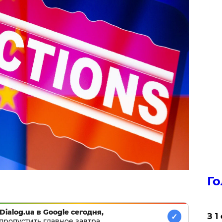
Го
Dialog.ua в Google сегодня,
З 1
✓
пропустить главное завтра.