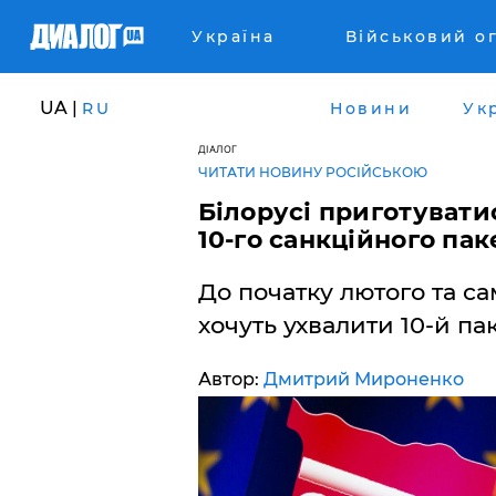
Україна
Військовий о
UA |
RU
Новини
Ук
ДІАЛОГ
ЧИТАТИ НОВИНУ РОСІЙСЬКОЮ
Білорусі приготувати
10-го санкційного па
До початку лютого та са
хочуть ухвалити 10-й па
Автор:
Дмитрий Мироненко