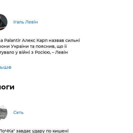
Ігаль Левін
ва Palantir Алекс Карп назвав сильні
рони України та пояснив, що її
увало у війні з Росією, – Левін
льше
логи
Сеть
оЛоЧКа" завдає удару по кишені