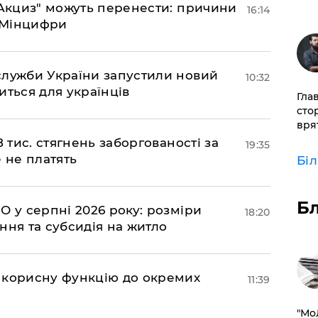
"еАкциз" можуть перенести: причини
16:14
є Мінцифри
служби України запустили новий
10:32
иться для українців
Гла
сто
врят
 тис. стягнень заборгованості за
19:35
 не платять
Бі
Б
О у серпні 2026 року: розміри
18:20
ння та субсидія на житло
 корисну функцію до окремих
11:39
​"М