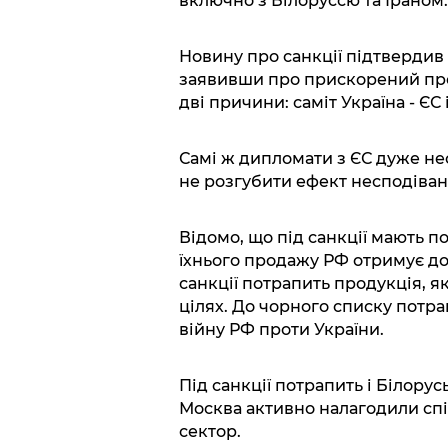
включно з Білоруссю та Іраном.
Новину про санкції підтвердив
заявивши про прискорений проц
дві причини: саміт Україна - ЄС 
Самі ж дипломати з ЄС дуже нео
не розгубити ефект несподіван
Відомо, що під санкції мають п
їхнього продажу РФ отримує до
санкції потрапить продукція, 
цілях. До чорного списку потрап
війну РФ проти України.
Під санкції потрапить і Білорус
Москва активно налагодили сп
сектор.