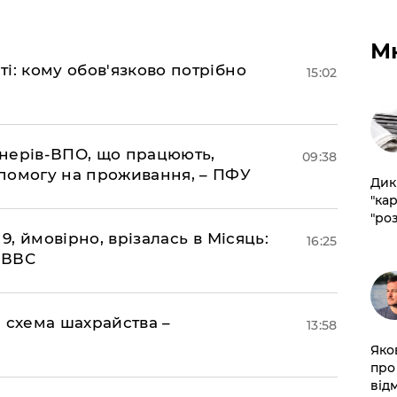
М
і: кому обов'язково потрібно
15:02
іонерів-ВПО, що працюють,
09:38
помогу на проживання, – ПФУ
​Ди
"ка
"ро
 9, ймовірно, врізалась в Місяць:
16:25
- ВВС
 схема шахрайства –
13:58
​Яко
про
від