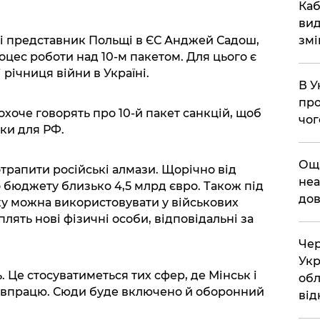
​Ка
вид
змі
 і представник Польщі в ЄС Анджей Садош,
ес роботи над 10-м пакетом. Для цього є
і річниця війни в Україні.
В У
про
хоче говорять про 10-й пакет санкцій, щоб
чог
ки для РФ.
​Ощ
отрапити російські алмази. Щорічно від
неа
 бюджету близько 4,5 млрд євро. Також під
дов
яку можна використовувати у військових
лять нові фізичні особи, відповідальні за
Чер
Укр
ь. Це стосуватиметься тих сфер, де Мінськ і
обл
івпрацю. Сюди буде включено й оборонний
від