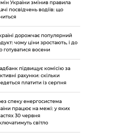
бмін України змінив правила
ачі посвідчень водіїв: що
ниться
країні дорожчає популярний
дукт: чому ціни зростають, і до
о готуватися восени
адбанк підвищує комісію за
ктивні рахунки: скільки
едеться платити із серпня
ез спеку енергосистема
аїни працює на межі: у яких
астях 30 червня
ключатимуть світло