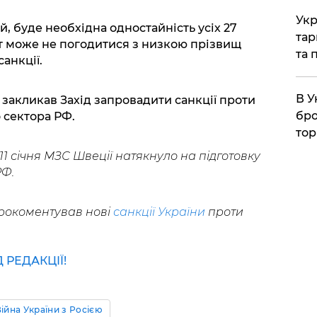
Укр
й, буде необхідна одностайність усіх 27
тар
т може не погодитися з низкою прізвищ
та 
анкції.
В У
 закликав Захід запровадити санкції проти
бро
 сектора РФ.
тор
1 січня МЗС Швеції натякнуло на підготовку
РФ.
прокоментував нові
санкції України
проти
РЕДАКЦІЇ!
ійна України з Росією