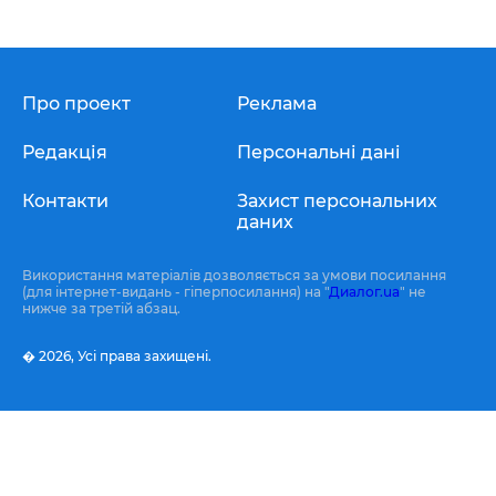
Про проект
Реклама
Редакція
Персональні дані
Контакти
Захист персональних
даних
Використання матеріалів дозволяється за умови посилання
(для інтернет-видань - гіперпосилання) на "
Диалог.ua
" не
нижче за третій абзац.
� 2026,
Усі права захищені.