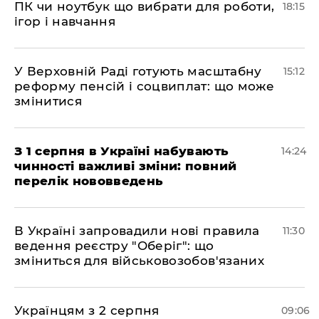
ПК чи ноутбук що вибрати для роботи,
18:15
ігор і навчання
У Верховній Раді готують масштабну
15:12
реформу пенсій і соцвиплат: що може
змінитися
З 1 серпня в Україні набувають
14:24
чинності важливі зміни: повний
перелік нововведень
В Україні запровадили нові правила
11:30
ведення реєстру "Оберіг": що
зміниться для військовозобов'язаних
Українцям з 2 серпня
09:06