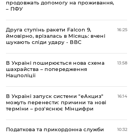
продовжать допомогу на проживання,
– ПФУ
​Друга ступінь ракети Falcon 9,
16:25
ймовірно, врізалась в Місяць: вчені
шукають сліди удару - ВВС
В Україні поширюється нова схема
13:58
шахрайства – попередження
Нацполіції
​В Україні запуск системи "еАкциз"
16:14
можуть перенести: причини та нові
терміни – роз'яснює Мінцифри
Податкова та прикордонна служби
10:32