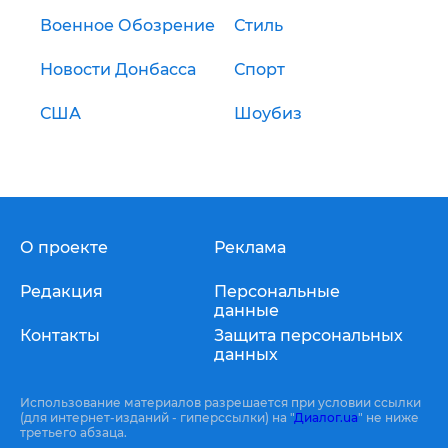
Военное Обозрение
Стиль
Новости Донбасса
Спорт
США
Шоубиз
О проекте
Реклама
Редакция
Персональные
данные
Контакты
Защита персональных
данных
Использование материалов разрешается при условии ссылки
(для интернет-изданий - гиперссылки) на "
Диалог.ua
" не ниже
третьего абзаца.