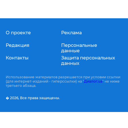
О проекте
Реклама
Редакция
Персональные
данные
Контакты
Защита персональных
данных
Использование материалов разрешается при условии ссылки
(для интернет-изданий - гиперссылки) на "
Диалог.ua
" не ниже
третьего абзаца.
� 2026,
Все права защищены.