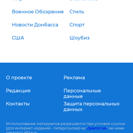
Военное Обозрение
Стиль
Новости Донбасса
Спорт
США
Шоубиз
О проекте
Реклама
Редакция
Персональные
данные
Контакты
Защита персональных
данных
Использование материалов разрешается при условии ссылки
(для интернет-изданий - гиперссылки) на "
Диалог.ua
" не ниже
третьего абзаца.