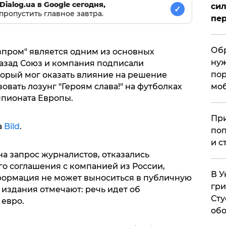
Dialog.ua в Google сегодня,
сил
✓
пропустить главное завтра.
пер
Обр
зпром" является одним из основных
нуж
азад Союз и компания подписали
пор
орый мог оказать влияние на решение
мо
овать лозунг "Героям слава!" на футболках
мпионата Европы.
При
а
Bild
.
поп
и с
а запрос журналистов, отказались
го соглашения с компанией из России,
В У
нформация не может выноситься в публичную
гри
 издания отмечают: речь идет об
Сту
 евро.
обо