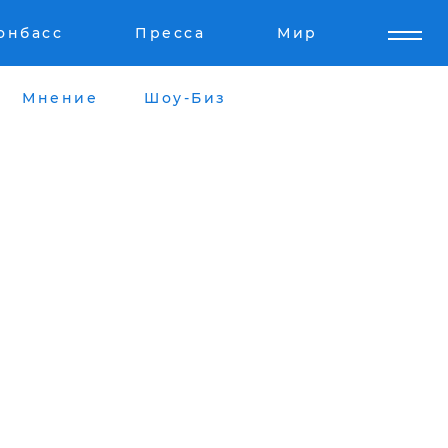
онбасс
Пресса
Мир
Мнение
Шоу-Биз