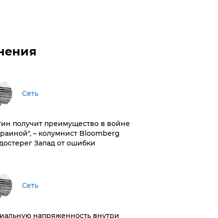
нения
Сеть
тин получит преимущество в войне
краиной", – колумнист Bloomberg
достерег Запад от ошибки
Сеть
иальную напряженность внутри