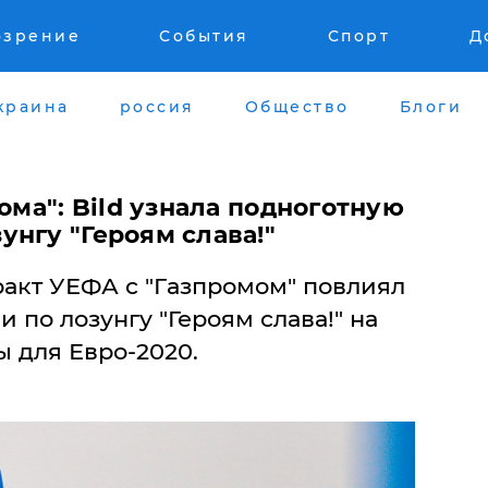
озрение
События
Спорт
Д
краина
россия
Общество
Блоги
ома": Bild узнала подноготную
нгу "Героям слава!"
кт УЕФА с "Газпромом" повлиял
 по лозунгу "Героям слава!" на
 для Евро-2020.