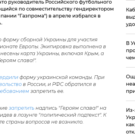
, что руководитель Российского футбольного
ющийся по совместительству гендиректором
Каб
пании "Газпрома") в апреле избрался в
выд
А.
удо
 форму сборной Украины для участия
В У
ионате Европы. Экипировка выполнена в
про
анесены карта Украины, включая Крым, а
чем
ероям слава!".
​Ощ
ердили
форму украинской команды. При
неа
вольство
в России, и РФС обратился в
при
ребованием
запретить ее.
ние
запретить
надпись "Героям слава!" на
Из-
дев в лозунге "политический подтекст". К
Укр
рте страны вопросов не возникло.
как
отк