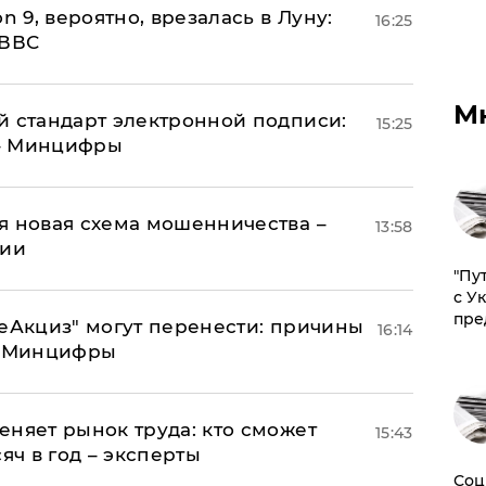
n 9, вероятно, врезалась в Луну:
16:25
 ВВС
М
й стандарт электронной подписи:
15:25
 – Минцифры
я новая схема мошенничества –
13:58
ции
"Пу
с У
пре
"еАкциз" могут перенести: причины
16:14
т Минцифры
еняет рынок труда: кто сможет
15:43
яч в год – эксперты
Соц