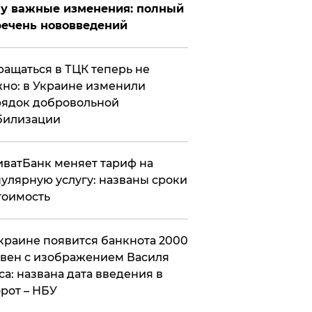
у важные изменения: полный
ечень нововведений
ащаться в ТЦК теперь не
но: в Украине изменили
ядок добровольной
билизации
ватБанк меняет тариф на
улярную услугу: названы сроки
тоимость
краине появится банкнота 2000
вен с изображением Василя
са: названа дата введения в
рот – НБУ