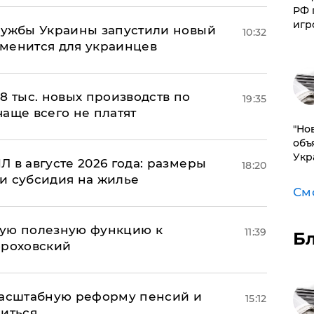
РФ 
игр
лужбы Украины запустили новый
10:32
менится для украинцев
8 тыс. новых производств по
19:35
 чаще всего не платят
"Но
объ
Укр
 в августе 2026 года: размеры
18:20
и субсидия на жилье
См
вую полезную функцию к
11:39
Б
ороховский
масштабную реформу пенсий и
15:12
ниться