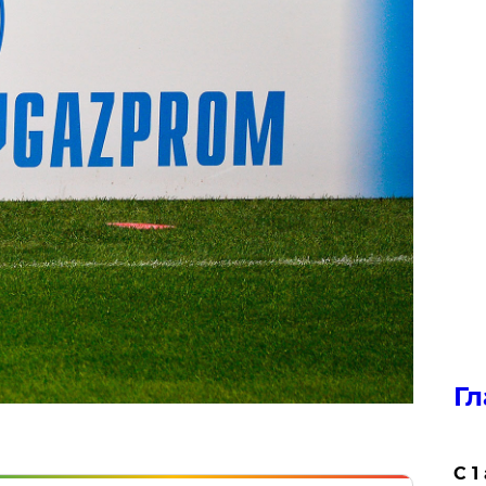
Гл
С 1