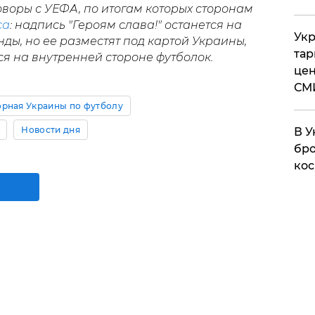
воры с УЕФА, по итогам которых сторонам
са
: надпись "Героям слава!" останется на
Укр
ы, но ее разместят под картой Украины,
тар
ся на внутренней стороне футболок.
цен
СМ
рная Украины по футболу
Новости дня
В У
бро
кос