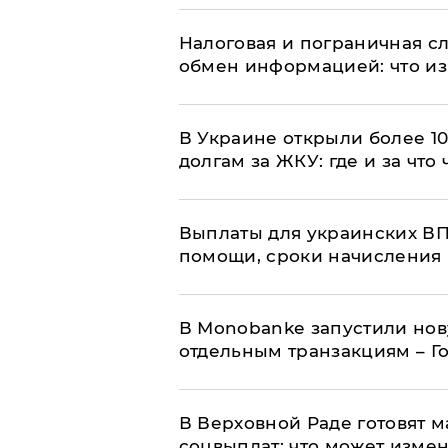
Налоговая и пограничная с
обмен информацией: что из
В Украине открыли более 10
долгам за ЖКУ: где и за что
Выплаты для украинских ВПЛ
помощи, сроки начисления 
В Мonobankе запустили но
отдельным транзакциям – Г
В Верховной Раде готовят 
соцвыплат: что может изме