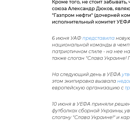
Кроме того, не стоит забывать
союза Александр Дюков, явля
"Газпром нефти" (дочерней ком
исполнительный комитет УЕФ
6 июня УАФ
представила
новую
национальной команды в чемп
патриотичном стиле - на нее н
также слоган "Слава Украине! Г
На следующий день в УЕФА
утв
этом экипировка вызвала
недо
европейскую организацию с
т
10 июня в УЕФА приняли реше
футболках сборной Украины, уви
слогану "Слава Украине!" и ка