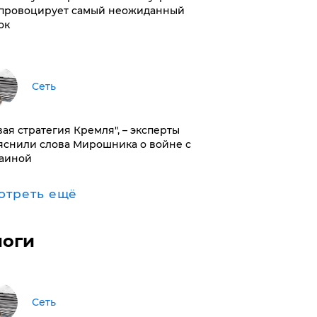
провоцирует самый неожиданный
ок
Сеть
вая стратегия Кремля", – эксперты
яснили слова Мирошника о войне с
аиной
отреть ещё
логи
Сеть