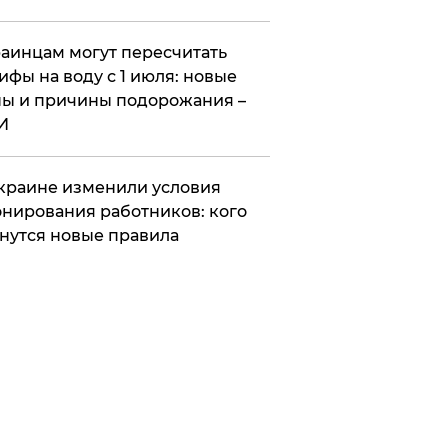
аинцам могут пересчитать
ифы на воду с 1 июля: новые
ы и причины подорожания –
И
краине изменили условия
нирования работников: кого
нутся новые правила