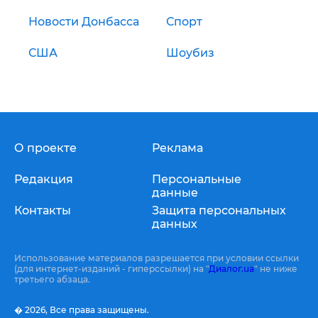
Новости Донбасса
Спорт
США
Шоубиз
О проекте
Реклама
Редакция
Персональные
данные
Контакты
Защита персональных
данных
Использование материалов разрешается при условии ссылки
(для интернет-изданий - гиперссылки) на "
Диалог.ua
" не ниже
третьего абзаца.
� 2026,
Все права защищены.