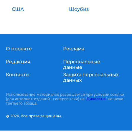
США
Шоубиз
О проекте
Реклама
Редакция
Персональные
данные
Контакты
Защита персональных
данных
Использование материалов разрешается при условии ссылки
(для интернет-изданий - гиперссылки) на "
Диалог.ua
" не ниже
третьего абзаца.
� 2026,
Все права защищены.