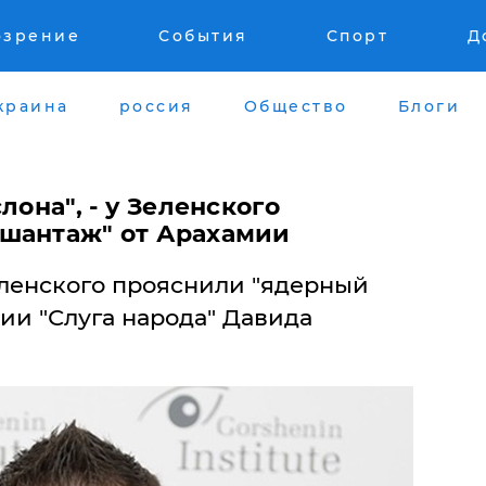
озрение
События
Спорт
Д
краина
россия
Общество
Блоги
лона", - у Зеленского
шантаж" от Арахамии
ленского прояснили "ядерный
ии "Слуга народа" Давида