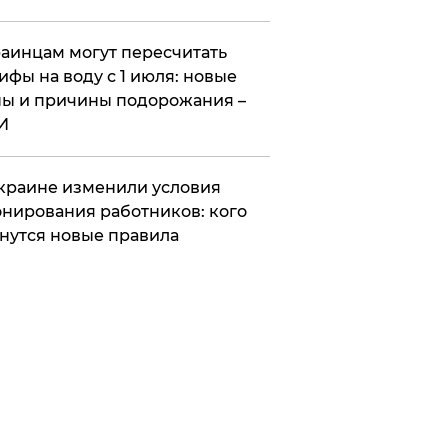
аинцам могут пересчитать
ифы на воду с 1 июля: новые
ы и причины подорожания –
И
краине изменили условия
нирования работников: кого
нутся новые правила