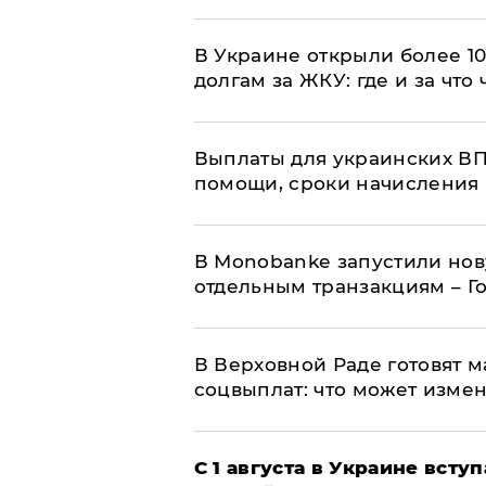
В Украине открыли более 10
долгам за ЖКУ: где и за что
Выплаты для украинских ВПЛ
помощи, сроки начисления 
В Мonobankе запустили но
отдельным транзакциям – Г
В Верховной Раде готовят 
соцвыплат: что может изме
С 1 августа в Украине вст