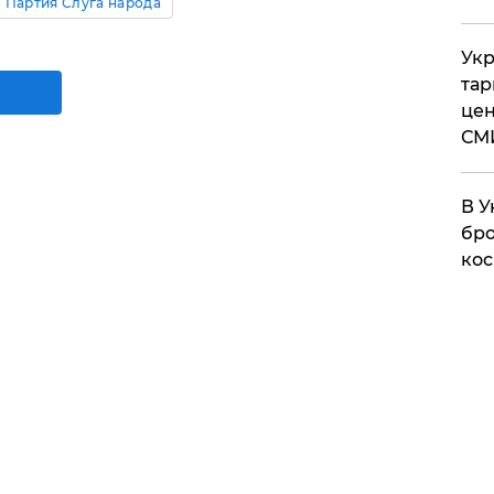
Партия Слуга народа
Укр
тар
цен
СМ
В У
бро
кос