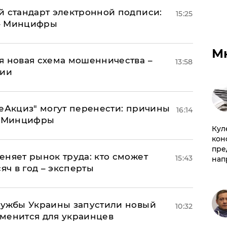
й стандарт электронной подписи:
15:25
 – Минцифры
М
я новая схема мошенничества –
13:58
ции
"еАкциз" могут перенести: причины
16:14
т Минцифры
Куле
кон
пре
еняет рынок труда: кто сможет
15:43
нап
яч в год – эксперты
лужбы Украины запустили новый
10:32
менится для украинцев