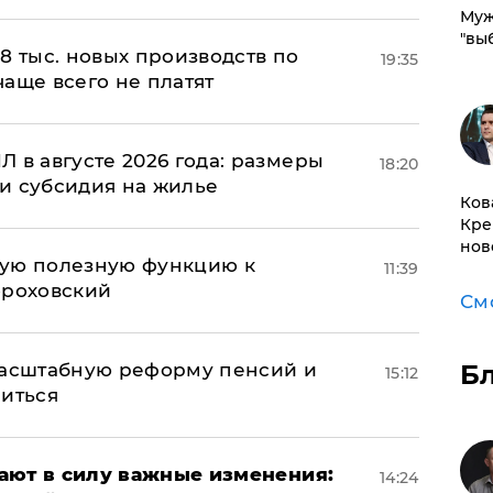
Муж
"вы
8 тыс. новых производств по
19:35
 чаще всего не платят
 в августе 2026 года: размеры
18:20
и субсидия на жилье
Ков
Кре
нов
вую полезную функцию к
11:39
ороховский
См
Б
масштабную реформу пенсий и
15:12
ниться
упают в силу важные изменения:
14:24