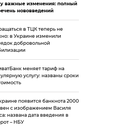
у важные изменения: полный
ечень нововведений
ащаться в ТЦК теперь не
но: в Украине изменили
ядок добровольной
билизации
ватБанк меняет тариф на
улярную услугу: названы сроки
тоимость
краине появится банкнота 2000
вен с изображением Василя
са: названа дата введения в
рот – НБУ