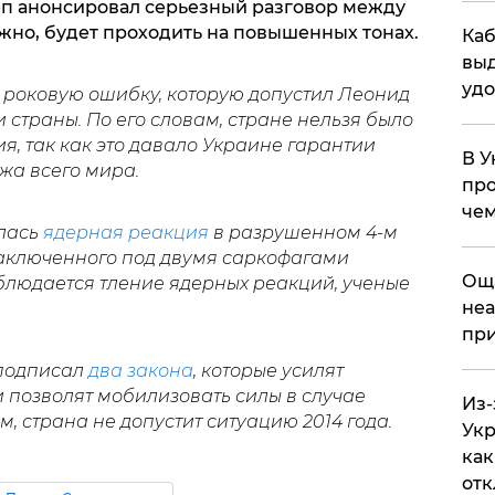
деп анонсировал серьезный разговор между
жно, будет проходить на повышенных тонах.
Каб
выд
удо
роковую ошибку, которую допустил Леонид
 страны. По его словам, стране нельзя было
я, так как это давало Украине гарантии
В У
жа всего мира.
про
чем
лась
ядерная реакция
в разрушенном 4-м
заключенного под двумя саркофагами
​Ощ
людается тление ядерных реакций, ученые
неа
при
 подписал
два закона
, которые усилят
 позволят мобилизовать силы в случае
Из-
м, страна не допустит ситуацию 2014 года.
Укр
как
отк