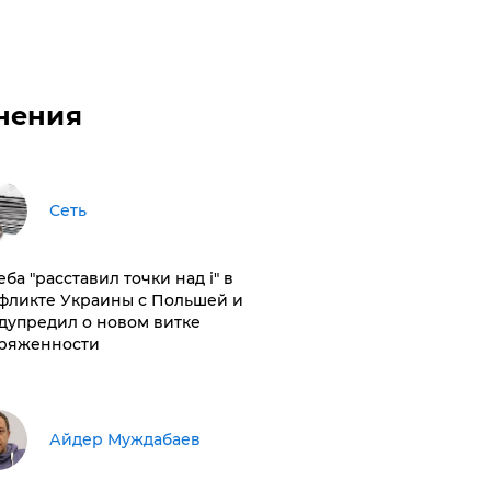
нения
Сеть
ба "расставил точки над і" в
фликте Украины с Польшей и
дупредил о новом витке
ряженности
Айдер Муждабаев