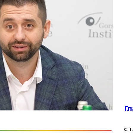
Гл
С 1