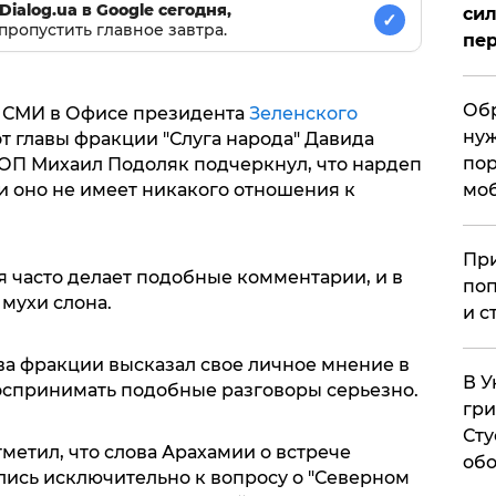
Dialog.ua в Google сегодня,
сил
✓
пропустить главное завтра.
пер
Обр
и СМИ в Офисе президента
Зеленского
нуж
т главы фракции "Слуга народа" Давида
пор
 ОП Михаил Подоляк подчеркнул, что нардеп
мо
и оно не имеет никакого отношения к
При
я часто делает подобные комментарии, и в
поп
 мухи слона.
и с
ва фракции высказал свое личное мнение в
В У
оспринимать подобные разговоры серьезно.
гри
Сту
тметил, что слова Арахамии о встрече
обо
лись исключительно к вопросу о "Северном