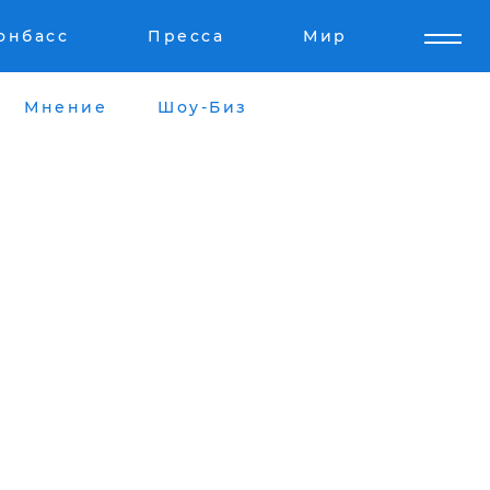
онбасс
Пресса
Мир
Мнение
Шоу-Биз