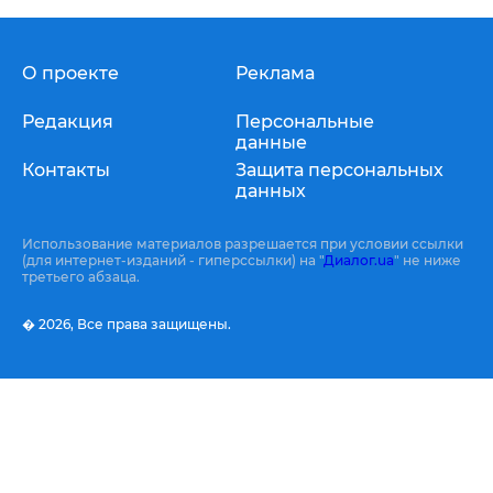
О проекте
Реклама
Редакция
Персональные
данные
Контакты
Защита персональных
данных
Использование материалов разрешается при условии ссылки
(для интернет-изданий - гиперссылки) на "
Диалог.ua
" не ниже
третьего абзаца.
� 2026,
Все права защищены.