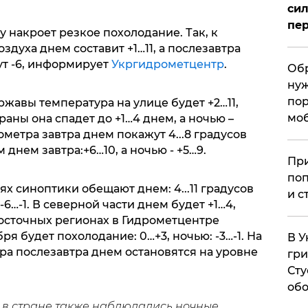
сил
пер
 накроет резкое похолодание. Так, к
здуха днем составит +1…11, а послезавтра
ут -6, информирует
Укргидрометцентр
.
Обр
нуж
пор
ржавы температура на улице будет +2…11,
мо
траны она спадет до +1…4 днем, а ночью –
мометра завтра днем покажут 4...8 градусов
м днем завтра:+6…10, а ночью - +5…9.
При
поп
ях синоптики обещают днем: 4...11 градусов
и с
-6…-1. В северной части днем будет +1…4,
восточных регионах в Гидрометцентре
ря будет похолодание: 0…+3, ночью: -3…-1. На
В У
ра послезавтра днем остановятся на уровне
гри
Сту
обо
в стране также наблюдались ночные