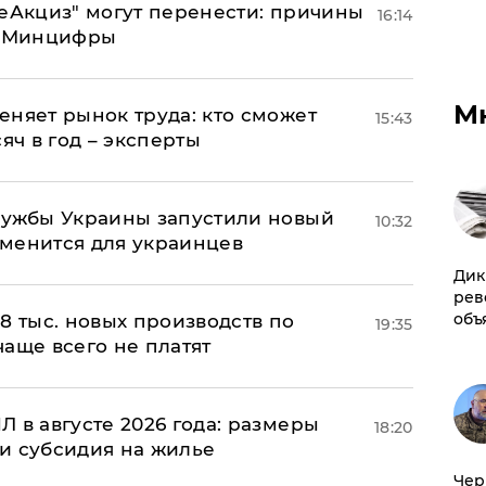
"еАкциз" могут перенести: причины
16:14
т Минцифры
М
еняет рынок труда: кто сможет
15:43
яч в год – эксперты
лужбы Украины запустили новый
10:32
менится для украинцев
Дик
рев
объ
8 тыс. новых производств по
19:35
 чаще всего не платят
 в августе 2026 года: размеры
18:20
и субсидия на жилье
Чер