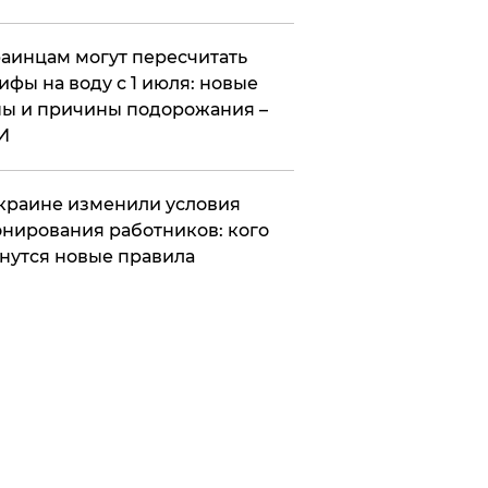
аинцам могут пересчитать
ифы на воду с 1 июля: новые
ы и причины подорожания –
И
краине изменили условия
нирования работников: кого
нутся новые правила