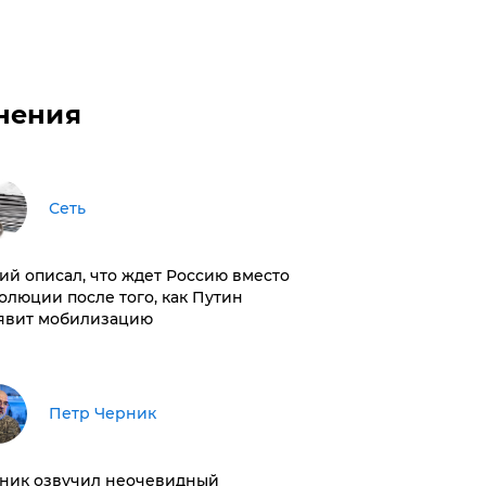
нения
Сеть
ий описал, что ждет Россию вместо
олюции после того, как Путин
явит мобилизацию
Петр Черник
ник озвучил неочевидный