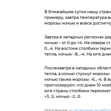
В ближайшие сутки нашу страну
примеру, завтра температура во
морозы ночью и вовсе достигн
Завтра в западных регионах де
ночью – от 0 до +4. На севере с
0...4. На востоке столбики тер
тепла, ночью: -8…-4. На юге дне
Послезавтра в западных област
тепла, а ночью стукнут морозы: 
ночью также морозы: -6…-4. В 
прогнозируют, что днем 10 нояб
юге страны столбики термомет
+3…5, ночью: -2…0.
Напомним,
в середине октября