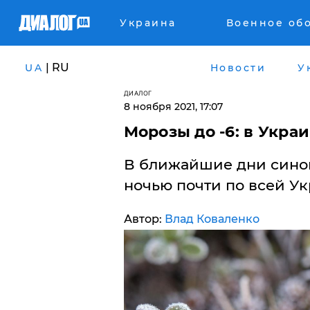
Украина
Военное об
| RU
UA
Новости
У
ДИАЛОГ
8 ноября 2021, 17:07
Морозы до -6: в Укра
В ближайшие дни сино
ночью почти по всей Ук
Автор:
Влад Коваленко