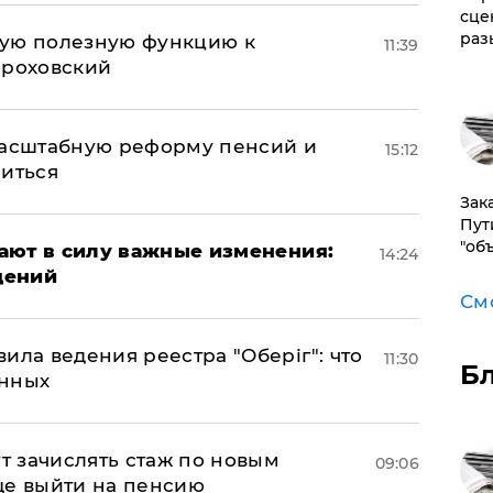
сце
раз
вую полезную функцию к
11:39
ороховский
масштабную реформу пенсий и
15:12
ниться
Зак
Пут
"об
упают в силу важные изменения:
14:24
дений
См
ила ведения реестра "Оберіг": что
11:30
Б
анных
ут зачислять стаж по новым
09:06
ще выйти на пенсию