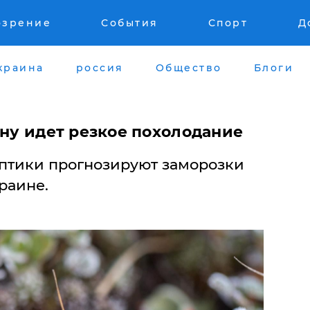
озрение
События
Спорт
Д
краина
россия
Общество
Блоги
ину идет резкое похолодание
птики прогнозируют заморозки
раине.