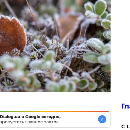
Гл
Dialog.ua в Google сегодня,
✓
пропустить главное завтра.
С 1