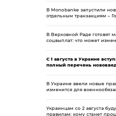
В Мonobankе запустили но
отдельным транзакциям – Г
В Верховной Раде готовят 
соцвыплат: что может изме
С 1 августа в Украине вст
полный перечень нововве
В Украине ввели новые прав
изменится для военнообяз
Украинцам со 2 августа буд
правилам: кому станет про