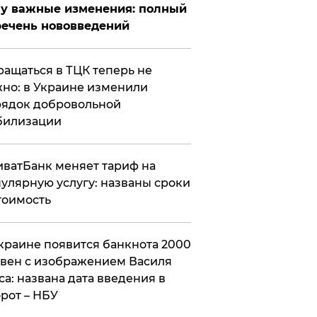
у важные изменения: полный
ечень нововведений
ащаться в ТЦК теперь не
но: в Украине изменили
ядок добровольной
билизации
ватБанк меняет тариф на
улярную услугу: названы сроки
тоимость
краине появится банкнота 2000
вен с изображением Василя
са: названа дата введения в
рот – НБУ