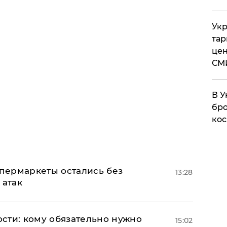
Укр
тар
цен
СМ
В У
бро
кос
пермаркеты остались без
13:28
 атак
сти: кому обязательно нужно
15:02