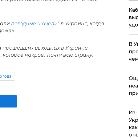
Каб
выд
вали
погодные "качели"
в Украине, когда
удо
дождь.
В У
на прошедших выходных в Украине
про
е
, которое накроет почти всю страну.
чем
огода
​Ощ
неа
при
Из-
Укр
как
отк