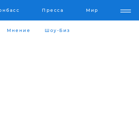
онбасс
Пресса
Мир
Мнение
Шоу-Биз