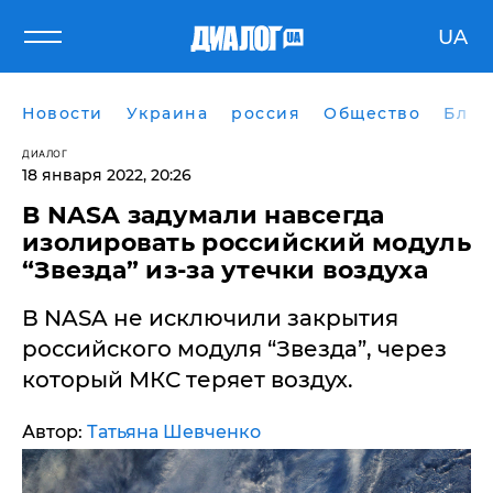
UA
Новости
Украина
россия
Общество
Блог
ДИАЛОГ
18 января 2022, 20:26
​В NASA задумали навсегда
изолировать российский модуль
“Звезда” из-за утечки воздуха
В NASA не исключили закрытия
российского модуля “Звезда”, через
который МКС теряет воздух.
Автор:
Татьяна Шевченко