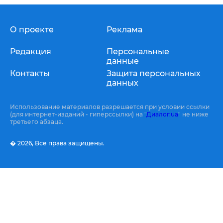
О проекте
Реклама
Редакция
Персональные
данные
Контакты
Защита персональных
данных
Использование материалов разрешается при условии ссылки
(для интернет-изданий - гиперссылки) на "
Диалог.ua
" не ниже
третьего абзаца.
� 2026,
Все права защищены.