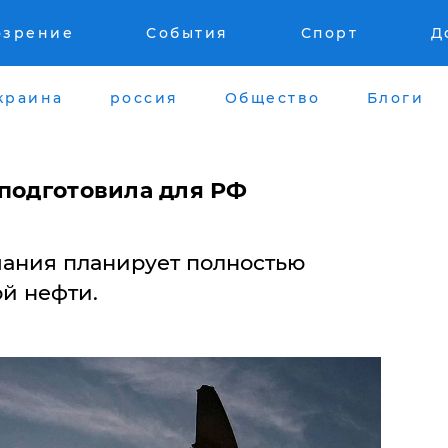
озрение
События
Спорт
Д
краина
россия
Общество
Блоги
 подготовила для РФ
мания планирует полностью
ой нефти.