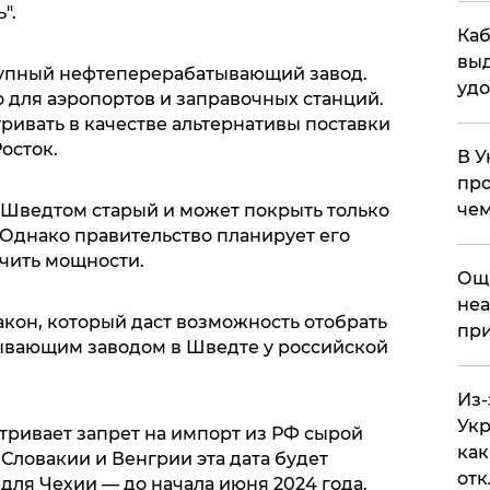
".
Каб
выд
рупный нефтеперерабатывающий завод.
удо
 для аэропортов и заправочных станций.
ривать в качестве альтернативы поставки
осток.
В У
про
чем
Шведтом старый и может покрыть только
 Однако правительство планирует его
чить мощности.
​Ощ
неа
акон, который даст возможность отобрать
при
ывающим заводом в Шведте у российской
Из-
Укр
тривает запрет на импорт из РФ сырой
как
я Словакии и Венгрии эта дата будет
отк
 для Чехии — до начала июня 2024 года.