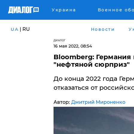
Украина
Военное об
| RU
UA
Новости
У
ДИАЛОГ
16 мая 2022, 08:54
​Bloomberg: Германия
"нефтяной сюрприз"
До конца 2022 года Гер
отказаться от российск
Автор:
Дмитрий Мироненко