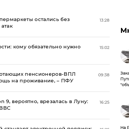
пермаркеты остались без
13:28
 атак
М
сти: кому обязательно нужно
15:02
Зак
аботающих пенсионеров-ВПЛ
09:38
Пут
ощь на проживание, – ПФУ
"об
n 9, вероятно, врезалась в Луну:
16:25
 ВВС
На 
й стандарт электронной подписи: