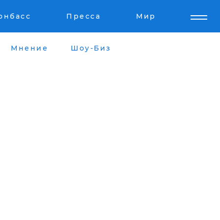
онбасс
Пресса
Мир
Мнение
Шоу-Биз