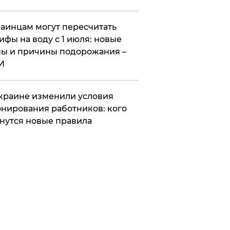
аинцам могут пересчитать
ифы на воду с 1 июля: новые
ы и причины подорожания –
И
краине изменили условия
нирования работников: кого
нутся новые правила