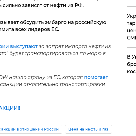
 сильно зависят от нефти из РФ.
Укр
зывает обсудить эмбарго на российскую
тар
ммита всех лидеров ЕС.
цен
СМ
рии выступают
за запрет импорта нефти из
лото" будет транспортироваться по морю в
В У
бро
кос
W нашло страну из ЕС, которая
помогает
санкции относительно транспортировки
КЦИИ!!
Санкции в отношении России
Цена на нефть и газ