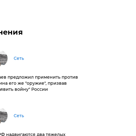
нения
Сеть
аев предложил применить против
ина его же "оружие", призвав
ъявить войну" России
Сеть
РФ надвигаются два тяжелых