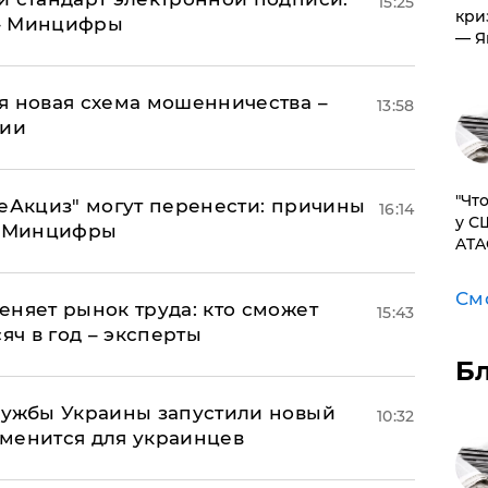
15:25
кри
 – Минцифры
— Я
я новая схема мошенничества –
13:58
ции
​"Ч
"еАкциз" могут перенести: причины
16:14
у С
т Минцифры
ATA
См
еняет рынок труда: кто сможет
15:43
яч в год – эксперты
Б
лужбы Украины запустили новый
10:32
менится для украинцев