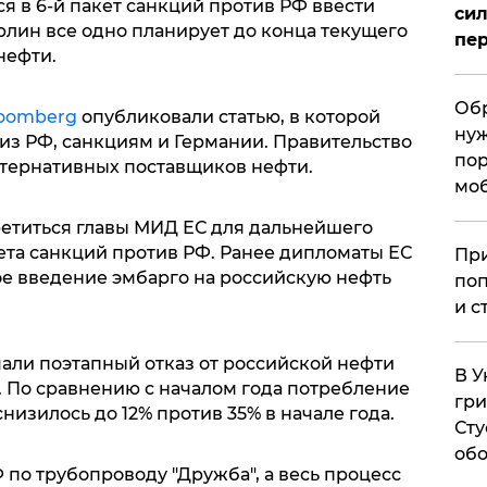
ся в 6-й пакет санкций против РФ ввести
сил
рлин все одно планирует до конца текущего
пер
нефти.
Обр
oomberg
опубликовали статью, в которой
нуж
из РФ, санкциям и Германии. Правительство
пор
тернативных поставщиков нефти.
мо
ретиться главы МИД ЕС для дальнейшего
ета санкций против РФ. Ранее дипломаты ЕС
При
е введение эмбарго на российскую нефть
поп
и с
чали поэтапный отказ от российской нефти
В У
. По сравнению с началом года потребление
гри
низилось до 12% против 35% в начале года.
Сту
обо
 по трубопроводу "Дружба", а весь процесс