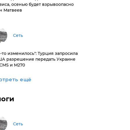
зиса, осенью будет взрывоопасно
н Матвеев
Сеть
то-то изменилось": Турция запросила
ША разрешение передать Украине
CMS и M270
отреть ещё
логи
Сеть