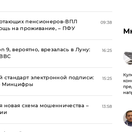
аботающих пенсионеров-ВПЛ
09:38
ощь на проживание, – ПФУ
М
n 9, вероятно, врезалась в Луну:
16:25
 ВВС
Куле
й стандарт электронной подписи:
15:25
кон
 – Минцифры
пре
нап
я новая схема мошенничества –
13:58
ции