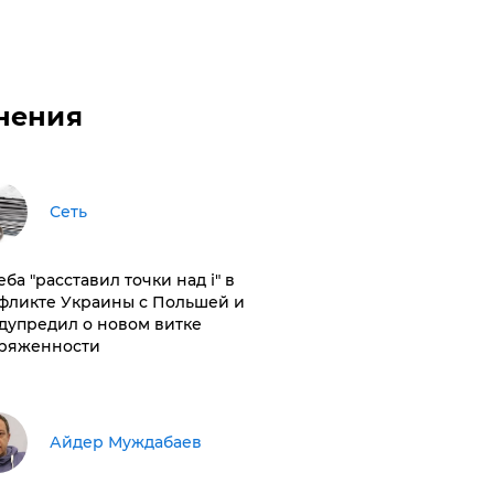
нения
Сеть
ба "расставил точки над і" в
фликте Украины с Польшей и
дупредил о новом витке
ряженности
Айдер Муждабаев