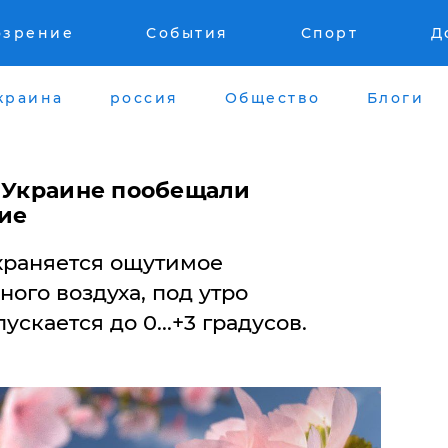
озрение
События
Спорт
Д
краина
россия
Общество
Блоги
: Украине пообещали
ие
храняется ощутимое
ого воздуха, под утро
скается до 0...+3 градусов.