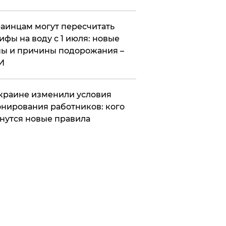
аинцам могут пересчитать
ифы на воду с 1 июля: новые
ы и причины подорожания –
И
краине изменили условия
нирования работников: кого
нутся новые правила