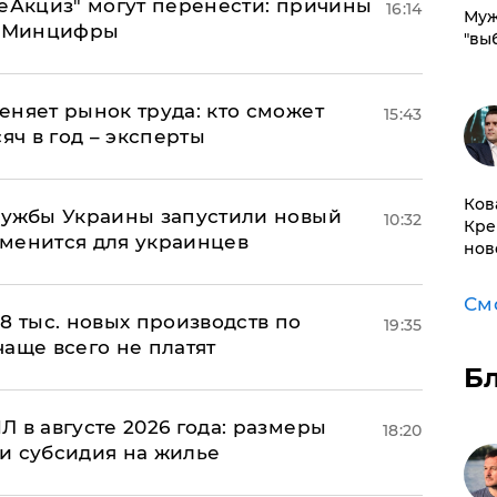
"еАкциз" могут перенести: причины
16:14
Муж
т Минцифры
"вы
еняет рынок труда: кто сможет
15:43
яч в год – эксперты
Ков
лужбы Украины запустили новый
10:32
Кре
менится для украинцев
нов
См
8 тыс. новых производств по
19:35
 чаще всего не платят
Б
 в августе 2026 года: размеры
18:20
и субсидия на жилье