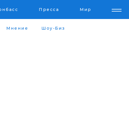
онбасс
Пресса
Мир
Мнение
Шоу-Биз