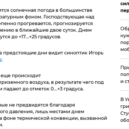
сил
ится солнечная погода в большинстве
пер
ратурным фоном. Господствующая над
епенно прогревается, прогнозируется
Обр
лению в ближайшие двое суток. Днем
нуж
ся до +17...+25 градусов.
пор
мо
в предстоящие дни видит синоптик Игорь
g
.
При
поп
к еще происходит
и с
иземного воздуха, в результате чего под
падают до отметок 0...+3 градуса.
В У
ные не предвидятся благодаря
гри
ого давления, лишь местами днем
Сту
 фоне термической конвекции, вызванной
обо
и.