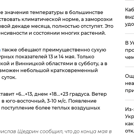
Каб
е значения температуры в большинстве
выд
ствовать климатической норме, а заморозки
удо
вой декаде месяца, полностью отступят. Это
енсивности и состоянии многих растений.
В У
а
также обещают преимущественно сухую
про
ных показателей 13 и 14 мая. Только
чем
ой и Винницкой областями в субботу, а в
возможен небольшой кратковременный
​Ощ
 суток.
неа
при
вит +6...+13, днем +18...+23 градуса. Ветер
в юго-восточный, 3-10 м/с. Появление
 поступление более теплых воздушных
Из-
Укр
как
отк
ислав Щедрин сообщил, что до конца мая в