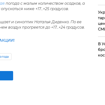
ая
погода с малым количеством осадков, а
опускаться ниже +17...+25 градусов.
Укр
тар
щает и синоптик Наталья Диденко. По ее
цен
ем воздух прогреется до +17...+24 градусов.
СМ
АКЦИИ!
В У
бро
кос
огода