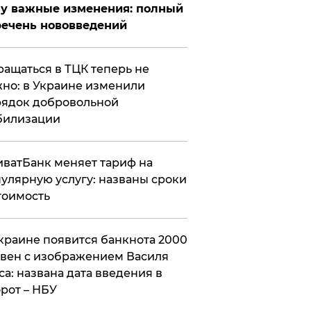
у важные изменения: полный
ечень нововведений
ащаться в ТЦК теперь не
но: в Украине изменили
ядок добровольной
билизации
ватБанк меняет тариф на
улярную услугу: названы сроки
тоимость
краине появится банкнота 2000
вен с изображением Василя
са: названа дата введения в
рот – НБУ