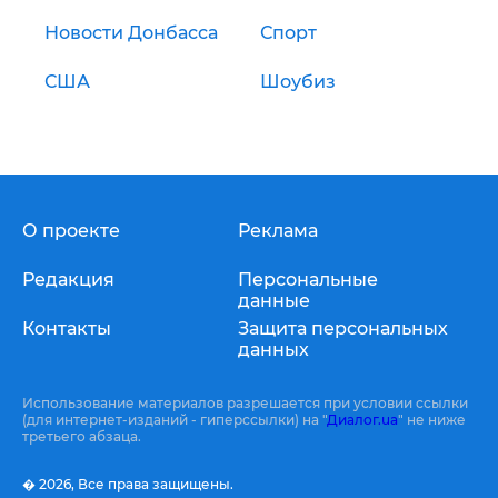
Новости Донбасса
Спорт
США
Шоубиз
О проекте
Реклама
Редакция
Персональные
данные
Контакты
Защита персональных
данных
Использование материалов разрешается при условии ссылки
(для интернет-изданий - гиперссылки) на "
Диалог.ua
" не ниже
третьего абзаца.
� 2026,
Все права защищены.